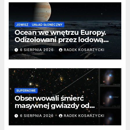
JOWISZ
UKŁAD SŁONECZNY
Ocean we wnętrzu Europy.
Odizolowani przez lodową
barierę
6 SIERPNIA 2026
RADEK KOSARZYCKI
SUPERNOWE
Obserwowali śmierć
masywnej gwiazdy od
samego początku. Niezwykle
6 SIERPNIA 2026
RADEK KOSARZYCKI
cenne dane