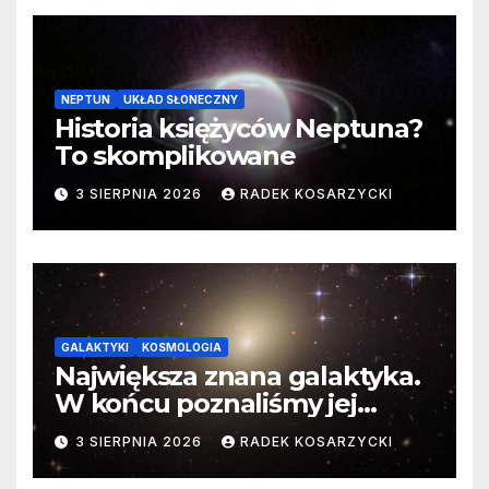
NEPTUN
UKŁAD SŁONECZNY
Historia księżyców Neptuna?
To skomplikowane
3 SIERPNIA 2026
RADEK KOSARZYCKI
GALAKTYKI
KOSMOLOGIA
Największa znana galaktyka.
W końcu poznaliśmy jej
faktyczne wymiary
3 SIERPNIA 2026
RADEK KOSARZYCKI