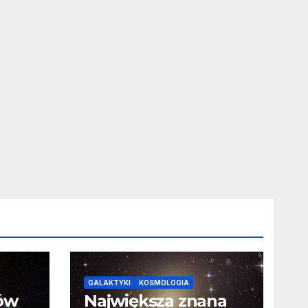
GALAKTYKI
KOSMOLOGIA
ców
Największa znana