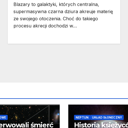
Blazary to galaktyki, których centralna,
supermasywna czarna dziura akreuje materię
ze swojego otoczenia. Choć do takiego
procesu akrecji dochodzi w…
OWE
NEPTUN
UKŁAD SŁONECZNY
erwowali śmierć
Historia księży