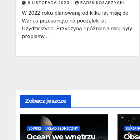
9 LISTOPADA 2023
RADEK KOSARZYCKI
W 2022 roku planowaną od kilku lat misję do
Wenus przesunięto na początek lat
trzydziestych. Przyczyną opóźnienia misji były
problemy…
Zobacz jeszcze
JOWISZ
UKŁAD SŁONECZNY
SUPERN
Ocean we wnętrzu
Obs