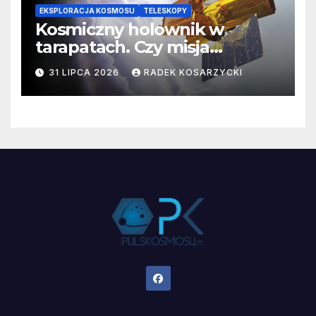
EKSPLORACJA KOSMOSU
TELESKOPY
Kosmiczny holownik w
tarapatach. Czy misja
ratowania Teleskopu Swift
31 LIPCA 2026
RADEK KOSARZYCKI
jest zagrożona?