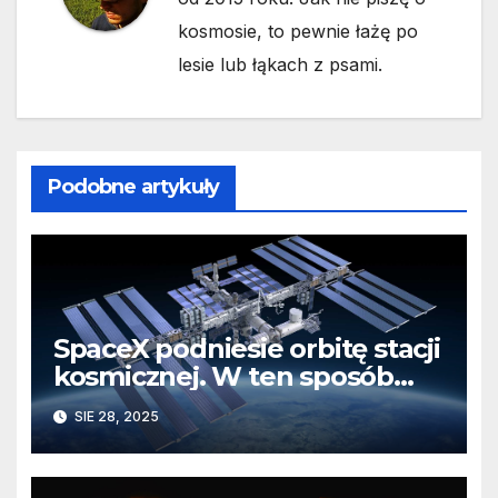
kosmosie, to pewnie łażę po
lesie lub łąkach z psami.
Podobne artykuły
SpaceX podniesie orbitę stacji
kosmicznej. W ten sposób
przetestuje system, który
SIE 28, 2025
zakończy projekt ISS