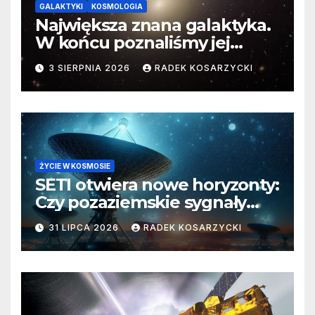
GALAKTYKI
KOSMOLOGIA
Największa znana galaktyka.
W końcu poznaliśmy jej
faktyczne wymiary
3 SIERPNIA 2026
RADEK KOSARZYCKI
ŻYCIE W KOSMOSIE
SETI otwiera nowe horyzonty:
Czy pozaziemskie sygnały
czekają w nieoczekiwanych
31 LIPCA 2026
RADEK KOSARZYCKI
miejscach?