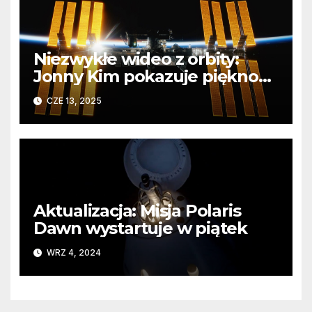
Niezwykłe wideo z orbity:
Jonny Kim pokazuje piękno
Ziemi z pokładu ISS
CZE 13, 2025
Aktualizacja: Misja Polaris
Dawn wystartuje w piątek
WRZ 4, 2024