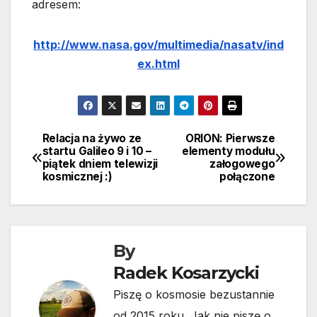
adresem:
http://www.nasa.gov/multimedia/nasatv/ind
ex.html
Relacja na żywo ze
ORION: Pierwsze
Nawigacja
startu Galileo 9 i 10 –
elementy modułu
piątek dniem telewizji
załogowego
wpisu
kosmicznej :)
połączone
By
Radek Kosarzycki
Piszę o kosmosie bezustannie
od 2015 roku. Jak nie piszę o