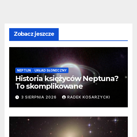
Zobacz jeszcze
NEPTUN
UKŁAD SŁONECZNY
Historia księżyców Neptuna?
To skomplikowane
3 SIERPNIA 2026
RADEK KOSARZYCKI