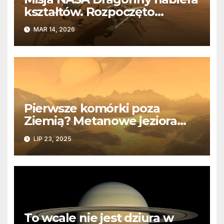
kształtów. Rozpoczęto
budowę potężnego drona
MAR 14, 2026
Pierwsze komórki poza
Ziemią? Metanowe jeziora
Tytana mogą kryć odpowiedź
LIP 23, 2025
To wcale nie jest dziura w