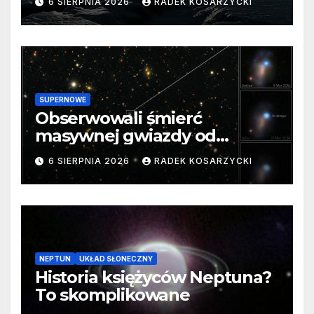
6 SIERPNIA 2026
RADEK KOSARZYCKI
SUPERNOWE
Obserwowali śmierć
masywnej gwiazdy od
samego początku. Niezwykle
6 SIERPNIA 2026
RADEK KOSARZYCKI
cenne dane
NEPTUN
UKŁAD SŁONECZNY
Historia księżyców Neptuna?
To skomplikowane