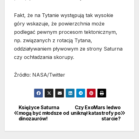
Fakt, że na Tytanie występują tak wysokie
góry wskazuje, że powierzchnia może
podlegać pewnym procesom tektonicznym,
np. związanych z rotacją Tytana,
oddziaływaniem pływowym ze strony Saturna
czy ochładzania skorupy.
Źródło: NASA/Twitter
Księżyce Saturna
Czy ExoMars ledwo
Nawigacja
mogą być młodsze od
uniknął katastrofy po
dinozaurów!
starcie?
wpisu