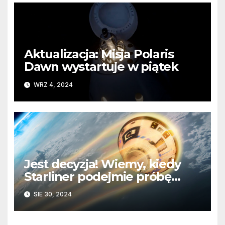
Aktualizacja: Misja Polaris
Dawn wystartuje w piątek
WRZ 4, 2024
Jest decyzja! Wiemy, kiedy
Starliner podejmie próbę
powrotu na Ziemię
SIE 30, 2024