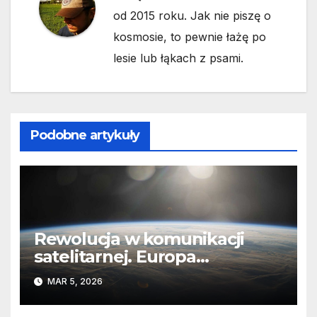
od 2015 roku. Jak nie piszę o
kosmosie, to pewnie łażę po
lesie lub łąkach z psami.
Podobne artykuły
Rewolucja w komunikacji
satelitarnej. Europa
wyprzedza Chiny
MAR 5, 2026