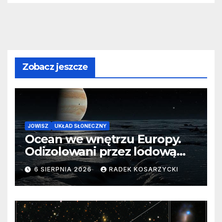
Zobacz jeszcze
JOWISZ
UKŁAD SŁONECZNY
Ocean we wnętrzu Europy.
Odizolowani przez lodową
barierę
6 SIERPNIA 2026
RADEK KOSARZYCKI