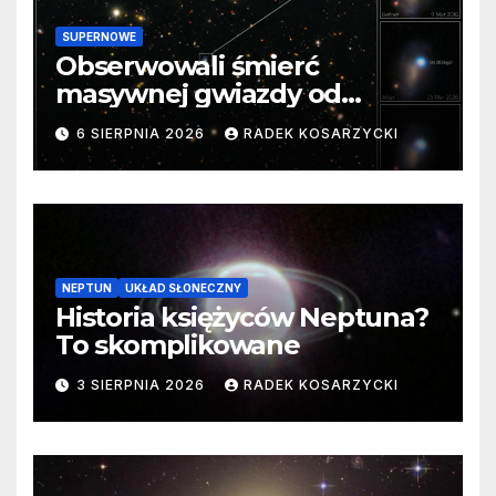
SUPERNOWE
Obserwowali śmierć
masywnej gwiazdy od
samego początku. Niezwykle
6 SIERPNIA 2026
RADEK KOSARZYCKI
cenne dane
NEPTUN
UKŁAD SŁONECZNY
Historia księżyców Neptuna?
To skomplikowane
3 SIERPNIA 2026
RADEK KOSARZYCKI