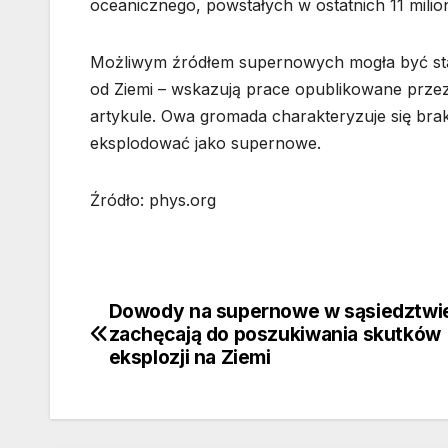
oceanicznego, powstałych w ostatnich 11 milion
Możliwym źródłem supernowych mogła być star
od Ziemi – wskazują prace opublikowane prz
artykule. Owa gromada charakteryzuje się bra
eksplodować jako supernowe.
Źródło: phys.org
Dowody na supernowe w sąsiedztwi
Nawigacja
zachęcają do poszukiwania skutków
wpisu
eksplozji na Ziemi