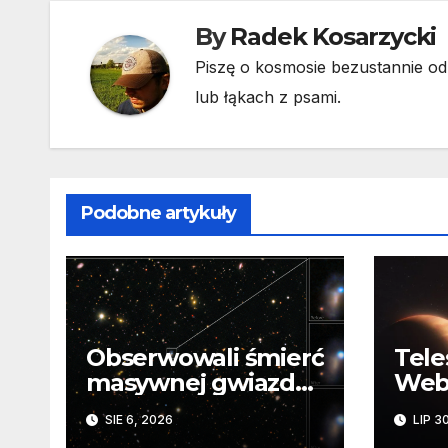
By
Radek Kosarzycki
Piszę o kosmosie bezustannie od 
lub łąkach z psami.
Podobne artykuły
Obserwowali śmierć
Tele
masywnej gwiazdy
Web
od samego
„dru
SIE 6, 2026
LIP 3
początku.
plan