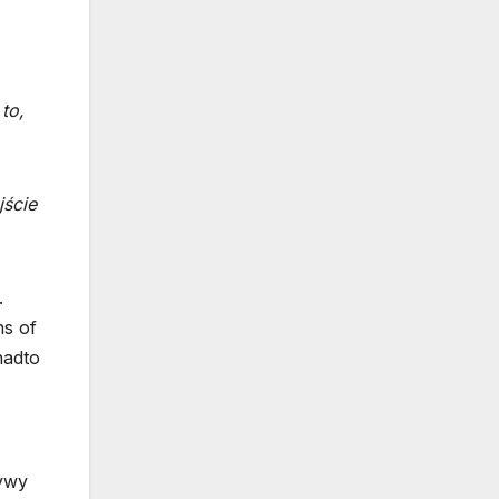
to,
jście
.
ns of
nadto
ywy