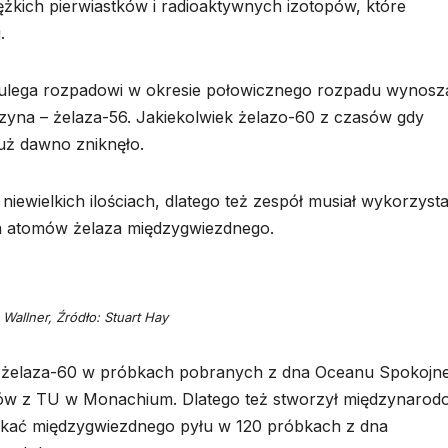
żkich pierwiastków i radioaktywnych izotopów, które
.
e ulega rozpadowi w okresie połowicznego rozpadu wynos
kuzyna – żelaza-56. Jakiekolwiek żelazo-60 z czasów gdy
już dawno zniknęło.
iewielkich ilościach, dlatego też zespół musiał wykorzyst
nia atomów żelaza międzygwiezdnego.
Wallner, Źródło: Stuart Hay
ia żelaza-60 w próbkach pobranych z dna Oceanu Spokojn
ców z TU w Monachium. Dlatego też stworzył międzynarod
ukać międzygwiezdnego pyłu w 120 próbkach z dna