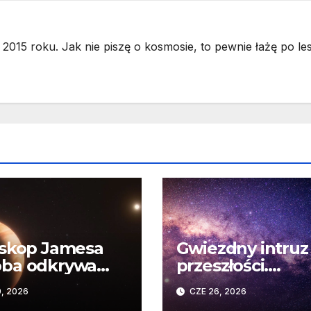
2015 roku. Jak nie piszę o kosmosie, to pewnie łażę po les
skop Jamesa
Gwiezdny intruz
ba odkrywa
przeszłości.
gie życie”
Niezwykły wpły
0, 2026
CZE 26, 2026
ety krążącej
dawnego spotka