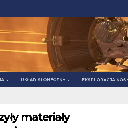
IA
UKŁAD SŁONECZNY
EKSPLORACJA KOS
yły materiały