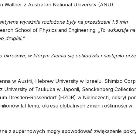
 Wallner z Australian National University (ANU).
aktywne wyraźnie rozłożone były na przestrzeni 1.5 mln
earch School of Physics and Engineering.
„To wskazuje na 
o drugiej.”
o okresowi, w którym Ziemia się ochłodziła i nastąpiło prze
enna w Austrii, Hebrew University w Izraelu, Shimizo Corp
az University of Tsukuba w Japonii, Senckenberg Collectio
trum Dresden-Rossendorf (HZDR) w Niemczech, odkrył po
milionów lat temu, okresu globalnych zmian roślinności w
miczne z supernowych mogły spowodować zwiększenie pokr