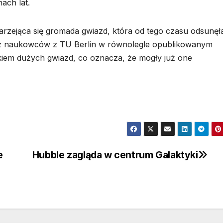
ach lat.
zejąca się gromada gwiazd, która od tego czasu odsunęła
ez naukowców z TU Berlin w równolegle opublikowanym
kiem dużych gwiazd, co oznacza, że mogły już one
e
Hubble zagląda w centrum Galaktyki