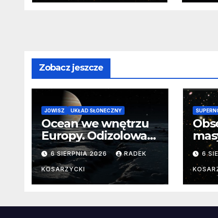
Niezwykle cenne
wokó
dane
gwi
Zobacz jeszcze
JOWISZ
UKŁAD SŁONECZNY
SUPERN
Ocean we wnętrzu
Obs
Europy. Odizolowani
mas
przez lodową
od 
6 SIERPNIA 2026
RADEK
6 SI
barierę
pocz
Nie
KOSARZYCKI
KOSAR
dan