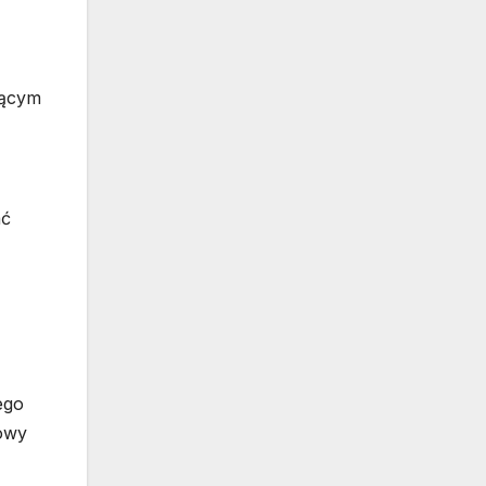
zącym
ać
ego
owy