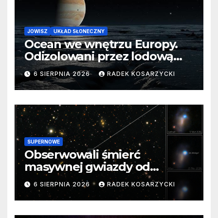
JOWISZ
UKŁAD SŁONECZNY
Ocean we wnętrzu Europy.
Odizolowani przez lodową
barierę
6 SIERPNIA 2026
RADEK KOSARZYCKI
SUPERNOWE
Obserwowali śmierć
masywnej gwiazdy od
samego początku. Niezwykle
6 SIERPNIA 2026
RADEK KOSARZYCKI
cenne dane