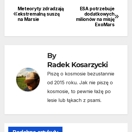
Meteoryty zdradzają
ESA potrzebuje
Nawigacja
ekstremalną suszę
dodatkowych
na Marsie
milionów na misję
wpisu
ExoMars
By
Radek Kosarzycki
Piszę o kosmosie bezustannie
od 2015 roku. Jak nie piszę o
kosmosie, to pewnie łażę po
lesie lub łąkach z psami.