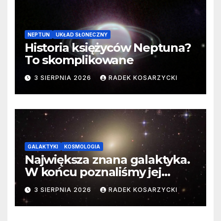
NEPTUN
UKŁAD SŁONECZNY
Historia księżyców Neptuna?
To skomplikowane
3 SIERPNIA 2026
RADEK KOSARZYCKI
GALAKTYKI
KOSMOLOGIA
Największa znana galaktyka.
W końcu poznaliśmy jej
faktyczne wymiary
3 SIERPNIA 2026
RADEK KOSARZYCKI