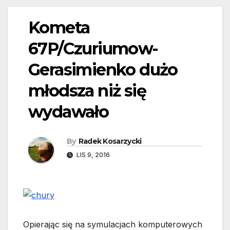
Kometa
67P/Czuriumow-
Gerasimienko dużo
młodsza niż się
wydawało
By
Radek Kosarzycki
LIS 9, 2016
Opierając się na symulacjach komputerowych