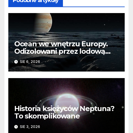
Podobne artykuły
Ocean we wnętrzu Europy.
Odizolowani przez lodową
barierę
SIE 6, 2026
Historia księżyców Neptuna?
To skomplikowane
SIE 3, 2026