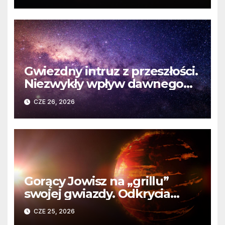
Gwiezdny intruz z przeszłości.
Niezwykły wpływ dawnego
spotkania na komety Układu
CZE 26, 2026
Słonecznego
Gorący Jowisz na „grillu”
swojej gwiazdy. Odkrycia
Teleskopu Webba o HD
CZE 25, 2026
80606 b