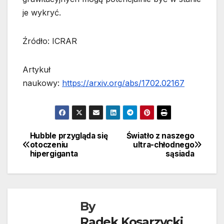
je wykryć.
Źródło: ICRAR
Artykuł
naukowy:
https://arxiv.org/abs/1702.02167
Hubble przygląda się
Światło z naszego
Nawigacja
otoczeniu
ultra-chłodnego
hipergiganta
sąsiada
wpisu
By
Radek Kosarzycki