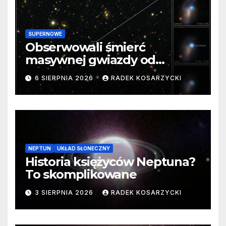
SUPERNOWE
Obserwowali śmierć
masywnej gwiazdy od
samego początku. Niezwykle
6 SIERPNIA 2026
RADEK KOSARZYCKI
cenne dane
NEPTUN
UKŁAD SŁONECZNY
Historia księżyców Neptuna?
To skomplikowane
3 SIERPNIA 2026
RADEK KOSARZYCKI