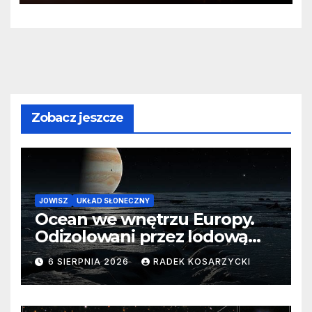
Zobacz jeszcze
JOWISZ
UKŁAD SŁONECZNY
Ocean we wnętrzu Europy.
Odizolowani przez lodową
barierę
6 SIERPNIA 2026
RADEK KOSARZYCKI