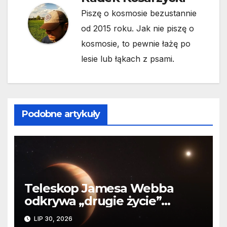
Piszę o kosmosie bezustannie
od 2015 roku. Jak nie piszę o
kosmosie, to pewnie łażę po
lesie lub łąkach z psami.
Podobne artykuły
Teleskop Jamesa Webba
odkrywa „drugie życie”
planety krążącej wokół
LIP 30, 2026
martwej gwiazdy