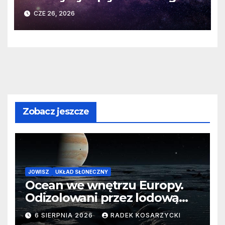
spotkania na komety Układu
CZE 26, 2026
Słonecznego
Zobacz jeszcze
JOWISZ
UKŁAD SŁONECZNY
Ocean we wnętrzu Europy.
Odizolowani przez lodową
barierę
6 SIERPNIA 2026
RADEK KOSARZYCKI