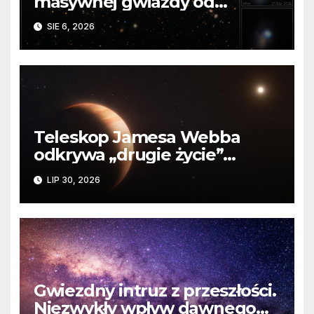
masywnej gwiazdy od
samego początku. Niezwykle
SIE 6, 2026
cenne dane
Teleskop Jamesa Webba
odkrywa „drugie życie”
planety krążącej wokół
LIP 30, 2026
martwej gwiazdy
Gwiezdny intruz z przeszłości.
Niezwykły wpływ dawnego