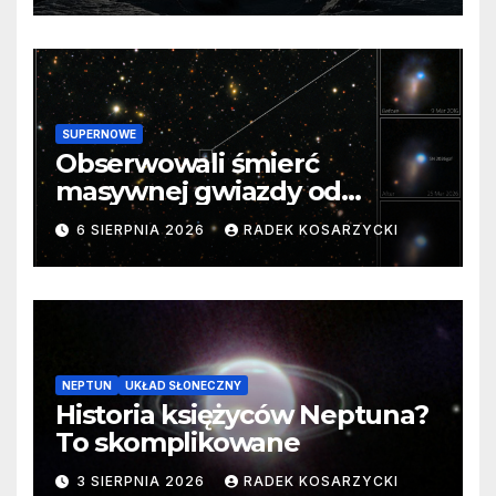
SUPERNOWE
Obserwowali śmierć
masywnej gwiazdy od
samego początku. Niezwykle
6 SIERPNIA 2026
RADEK KOSARZYCKI
cenne dane
NEPTUN
UKŁAD SŁONECZNY
Historia księżyców Neptuna?
To skomplikowane
3 SIERPNIA 2026
RADEK KOSARZYCKI