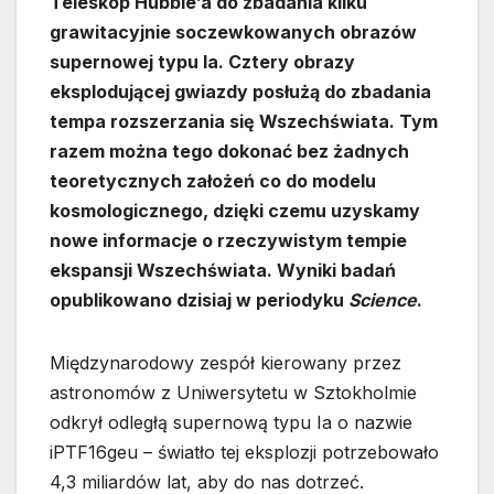
Teleskop Hubble’a do zbadania kilku
grawitacyjnie soczewkowanych obrazów
supernowej typu Ia. Cztery obrazy
eksplodującej gwiazdy posłużą do zbadania
tempa rozszerzania się Wszechświata. Tym
razem można tego dokonać bez żadnych
teoretycznych założeń co do modelu
kosmologicznego, dzięki czemu uzyskamy
nowe informacje o rzeczywistym tempie
ekspansji Wszechświata. Wyniki badań
opublikowano dzisiaj w periodyku
Science
.
Międzynarodowy zespół kierowany przez
astronomów z Uniwersytetu w Sztokholmie
odkrył odległą supernową typu Ia o nazwie
iPTF16geu – światło tej eksplozji potrzebowało
4,3 miliardów lat, aby do nas dotrzeć.