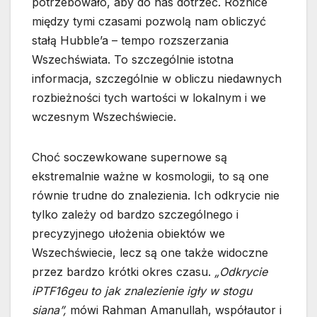
potrzebowało, aby do nas dotrzeć. Różnice
między tymi czasami pozwolą nam obliczyć
stałą Hubble’a – tempo rozszerzania
Wszechświata. To szczególnie istotna
informacja, szczególnie w obliczu niedawnych
rozbieżności tych wartości w lokalnym i we
wczesnym Wszechświecie.
Choć soczewkowane supernowe są
ekstremalnie ważne w kosmologii, to są one
równie trudne do znalezienia. Ich odkrycie nie
tylko zależy od bardzo szczególnego i
precyzyjnego ułożenia obiektów we
Wszechświecie, lecz są one także widoczne
przez bardzo krótki okres czasu.
„Odkrycie
iPTF16geu to jak znalezienie igły w stogu
siana”,
mówi Rahman Amanullah, współautor i