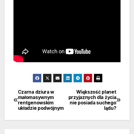
Czarna dziura w
Większość planet
Nawigacja
małomasywnym
przyjaznych dla życia
rentgenowskim
nie posiada suchego
wpisu
układzie podwójnym
lądu?