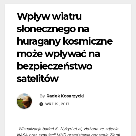
Wpływ wiatru
słonecznego na
huragany kosmiczne
może wpływać na
bezpieczeństwo
satelitów
By
Radek Kosarzycki
WRZ 19, 2017
Wizualizacja badań K. Nykyri et al, złożona ze zdjęcia
NASA oraz symulacji MHD przedstawia ooczenie Ziemi