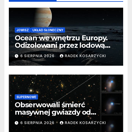
JOWISZ
UKŁAD SŁONECZNY
Ocean we wnętrzu Europy.
Odizolowani przez lodową
barierę
6 SIERPNIA 2026
RADEK KOSARZYCKI
SUPERNOWE
Obserwowali śmierć
masywnej gwiazdy od
samego początku. Niezwykle
6 SIERPNIA 2026
RADEK KOSARZYCKI
cenne dane