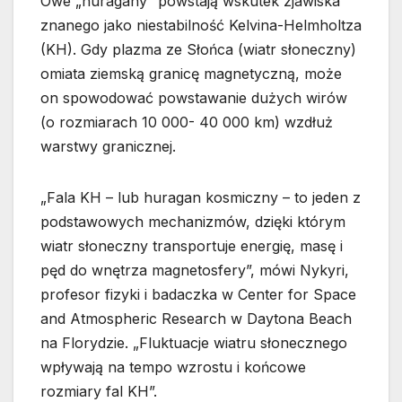
Owe „huragany” powstają wskutek zjawiska
znanego jako niestabilność Kelvina-Helmholtza
(KH). Gdy plazma ze Słońca (wiatr słoneczny)
omiata ziemską granicę magnetyczną, może
on spowodować powstawanie dużych wirów
(o rozmiarach 10 000- 40 000 km) wzdłuż
warstwy granicznej.
„Fala KH – lub huragan kosmiczny – to jeden z
podstawowych mechanizmów, dzięki którym
wiatr słoneczny transportuje energię, masę i
pęd do wnętrza magnetosfery”, mówi Nykyri,
profesor fizyki i badaczka w Center for Space
and Atmospheric Research w Daytona Beach
na Florydzie. „Fluktuacje wiatru słonecznego
wpływają na tempo wzrostu i końcowe
rozmiary fal KH”.