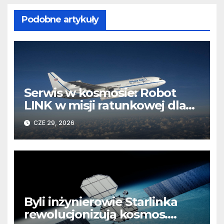
Podobne artykuły
Serwis w kosmosie: Robot
LINK w misji ratunkowej dla
obserwatorium Swift
CZE 29, 2026
Byli inżynierowie Starlinka
rewolucjonizują kosmos.