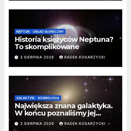
NEPTUN
UKŁAD SŁONECZNY
Historia księżyców Neptuna?
To skomplikowane
3 SIERPNIA 2026
RADEK KOSARZYCKI
GALAKTYKI
KOSMOLOGIA
Największa znana galaktyka.
W końcu poznaliśmy jej
faktyczne wymiary
3 SIERPNIA 2026
RADEK KOSARZYCKI