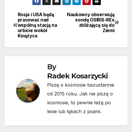
Rosja i USA będą
Naukowcy obserwują
Nawigacja
pracować nad
sondę OSIRIS-REx
wspólną stacją na
zbliżającą się do
wpisu
orbicie wokół
Ziemi
Księżyca
By
Radek Kosarzycki
Piszę o kosmosie bezustannie
od 2015 roku. Jak nie piszę o
kosmosie, to pewnie łażę po
lesie lub łąkach z psami.