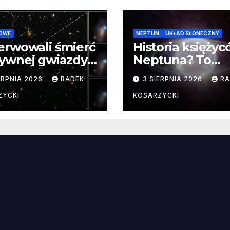
OWE
NEPTUN
UKŁAD SŁONECZNY
erwowali śmierć
Historia księży
ywnej gwiazdy
Neptuna? To
samego
skomplikowane
ERPNIA 2026
RADEK
3 SIERPNIA 2026
RA
ątku.
zwykle cenne
ZYCKI
KOSARZYCKI
e