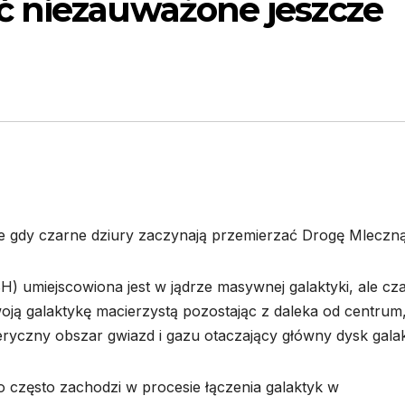
ć niezauważone jeszcze
e gdy czarne dziury zaczynają przemierzać Drogę Mleczną
 umiejscowiona jest w jądrze masywnej galaktyki, ale cz
ją galaktykę macierzystą pozostając z daleka od centrum
eryczny obszar gwiazd i gazu otaczający główny dysk galak
o często zachodzi w procesie łączenia galaktyk w