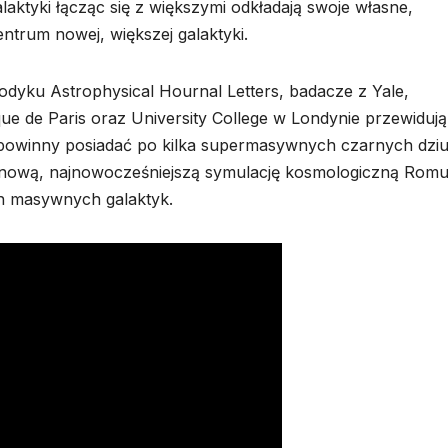
laktyki łącząc się z większymi odkładają swoje własne,
trum nowej, większej galaktyki.
yku Astrophysical Hournal Letters, badacze z Yale,
ique de Paris oraz University College w Londynie przewidują
 powinny posiadać po kilka supermasywnych czarnych dziu
 nową, najnowocześniejszą symulację kosmologiczną Romu
h masywnych galaktyk.