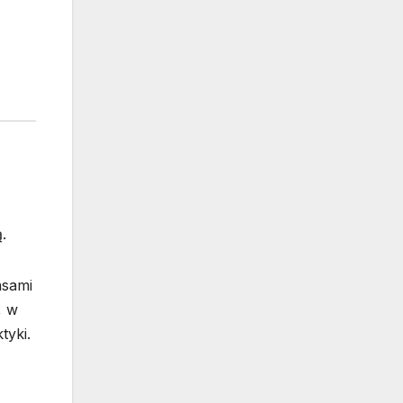
.
asami
, w
tyki.