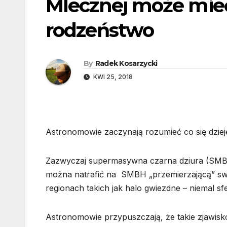
Mlecznej może mie
rodzeństwo
By
Radek Kosarzycki
KWI 25, 2018
Astronomowie zaczynają rozumieć co się dziej
Zazwyczaj supermasywna czarna dziura (SMBH)
można natrafić na SMBH „przemierzającą” swo
regionach takich jak halo gwiezdne – niemal sf
Astronomowie przypuszczają, że takie zjawisk