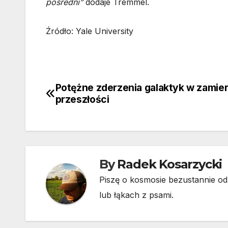
pośredni”
dodaje Tremmel.
Źródło: Yale University
Potężne zderzenia galaktyk w zamier
Nawigacja
przeszłości
wpisu
By
Radek Kosarzycki
Piszę o kosmosie bezustannie od 
lub łąkach z psami.