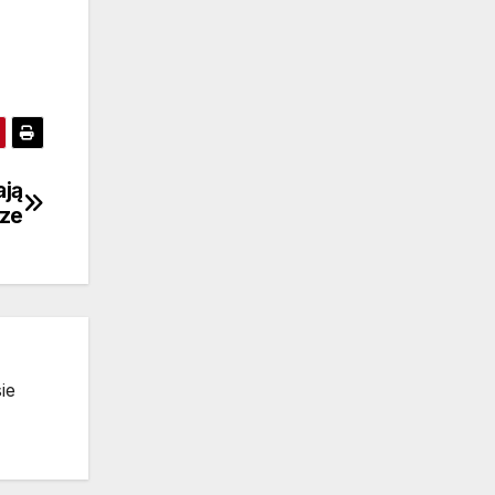
ają
cze
ie