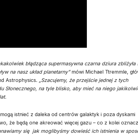
kakolwiek błądząca supermasywna czarna dziura zbliżyła 
pływ na nasz układ planetarny”
mówi Michael Ttremmle, gł
nd Astrophysics.
„Szacujemy, że przejście jednej z tych
u Słonecznego, na tyle blisko, aby mieć na niego jakikolwi
at.
mogą istnieć z daleka od centrów galaktyk i poza dyskami
two, że będą one akreować więcej gazu – co z kolei oznac
tanawiamy się jak moglibyśmy dowieść ich istnienia w spo