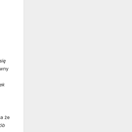
się
ówny
ek
za że
sób