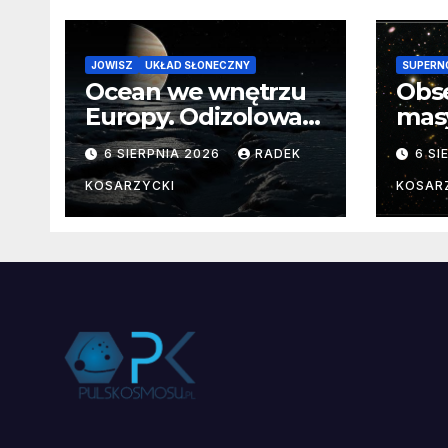
JOWISZ
UKŁAD SŁONECZNY
SUPERN
Ocean we wnętrzu
Obs
Europy. Odizolowani
mas
przez lodową
od 
6 SIERPNIA 2026
RADEK
6 SI
barierę
pocz
Nie
KOSARZYCKI
KOSAR
dan