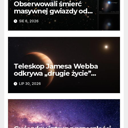
Obserwowali śmierć
masywnej gwiazdy od
samego początku. Niezwykle
SIE 6, 2026
cenne dane
Teleskop Jamesa Webba
odkrywa „drugie życie”
planety krążącej wokół
LIP 30, 2026
martwej gwiazdy