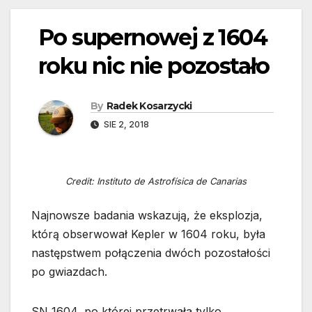
Po supernowej z 1604
roku nic nie pozostało
By
Radek Kosarzycki
SIE 2, 2018
Credit: Instituto de Astrofísica de Canarias
Najnowsze badania wskazują, że eksplozja,
którą obserwował Kepler w 1604 roku, była
następstwem połączenia dwóch pozostałości
po gwiazdach.
SN 1604, po której przetrwała tylko