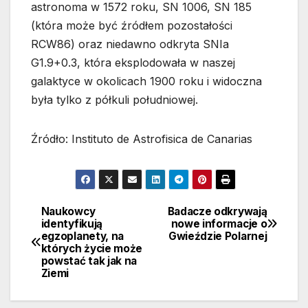
astronoma w 1572 roku, SN 1006, SN 185
(która może być źródłem pozostałości
RCW86) oraz niedawno odkryta SNIa
G1.9+0.3, która eksplodowała w naszej
galaktyce w okolicach 1900 roku i widoczna
była tylko z półkuli południowej.
Źródło: Instituto de Astrofisica de Canarias
Naukowcy
Badacze odkrywają
Nawigacja
identyfikują
nowe informacje o
egzoplanety, na
Gwieździe Polarnej
wpisu
których życie może
powstać tak jak na
Ziemi