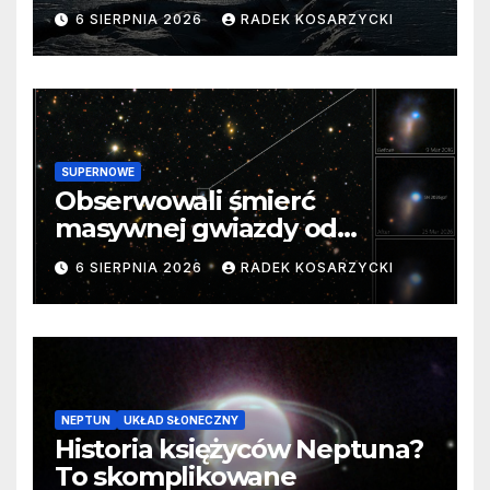
barierę
6 SIERPNIA 2026
RADEK KOSARZYCKI
SUPERNOWE
Obserwowali śmierć
masywnej gwiazdy od
samego początku. Niezwykle
6 SIERPNIA 2026
RADEK KOSARZYCKI
cenne dane
NEPTUN
UKŁAD SŁONECZNY
Historia księżyców Neptuna?
To skomplikowane