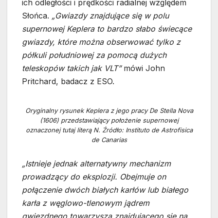
ich odległości i prędkości radialnej względem
Słońca.
„Gwiazdy znajdujące się w polu
supernowej Keplera to bardzo słabo świecące
gwiazdy, które można obserwować tylko z
półkuli południowej za pomocą dużych
teleskopów takich jak VLT”
mówi John
Pritchard, badacz z ESO.
Oryginalny rysunek Keplera z jego pracy De Stella Nova
(1606) przedstawiający położenie supernowej
oznaczonej tutaj literą N. Źródło: Instituto de Astrofisica
de Canarias
„Istnieje jednak alternatywny mechanizm
prowadzący do eksplozji. Obejmuje on
połączenie dwóch białych karłów lub białego
karła z węglowo-tlenowym jądrem
gwiezdnego towarzysza znajdującego się na