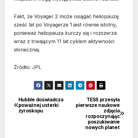
Fakt, że Voyager 2 może osiągać heliopauzę
sześć lat po Voyagerze 1 jest równie istotny,
ponieważ heliopauza kurczy się i rozszerza
wraz z trwającym 11 lat cyklem aktywności
słonecznej.
Źródło: JPL
Hubble doświadcza
TESS przesyła
Nawigacja
poważnej usterki
pierwsze naukowe
żyroskopu
zdjęcia
wpisu
rozpoczynając
poszukiwanie
nowych planet