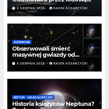
barierę
6 SIERPNIA 2026
RADEK KOSARZYCKI
SUPERNOWE
Obserwowali śmierć
masywnej gwiazdy od
samego początku. Niezwykle
6 SIERPNIA 2026
RADEK KOSARZYCKI
cenne dane
NEPTUN
UKŁAD SŁONECZNY
Historia księżyców Neptuna?