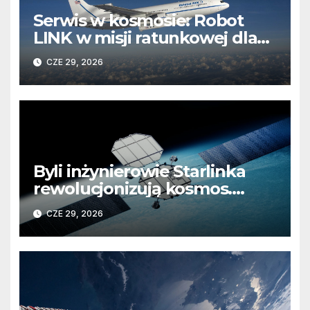
Serwis w kosmosie: Robot
LINK w misji ratunkowej dla
obserwatorium Swift
CZE 29, 2026
Byli inżynierowie Starlinka
rewolucjonizują kosmos.
Koniec z „wynajmowaniem”
CZE 29, 2026
kosmicznej infrastruktury?