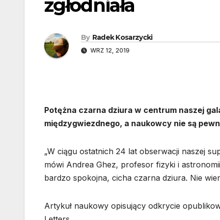
zgłodniała
By
Radek Kosarzycki
WRZ 12, 2019
Potężna czarna dziura w centrum naszej gal
międzygwiezdnego, a naukowcy nie są pewni
„W ciągu ostatnich 24 lat obserwacji naszej s
mówi Andrea Ghez, profesor fizyki i astronom
bardzo spokojna, cicha czarna dziura. Nie wie
Artykuł naukowy opisujący odkrycie opublik
Letters.