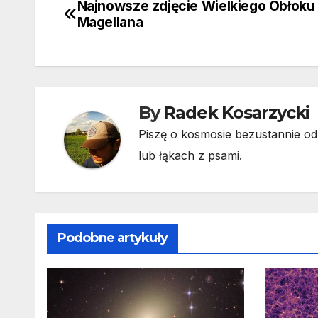
Najnowsze zdjęcie Wielkiego Obłoku
Nawigacja
Magellana
wpisu
By
Radek Kosarzycki
Piszę o kosmosie bezustannie od 
lub łąkach z psami.
Podobne artykuły