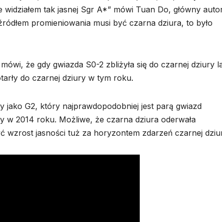
e widziałem tak jasnej Sgr A*” mówi Tuan Do, główny auto
źródłem promieniowania musi być czarna dziura, to było
mówi, że gdy gwiazda S0-2 zbliżyła się do czarnej dziury l
otarły do czarnej dziury w tym roku.
y jako G2, który najprawdopodobniej jest parą gwiazd
ury w 2014 roku. Możliwe, że czarna dziura oderwała
 wzrost jasności tuż za horyzontem zdarzeń czarnej dziur