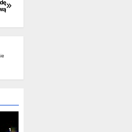
zdę
wą
ie