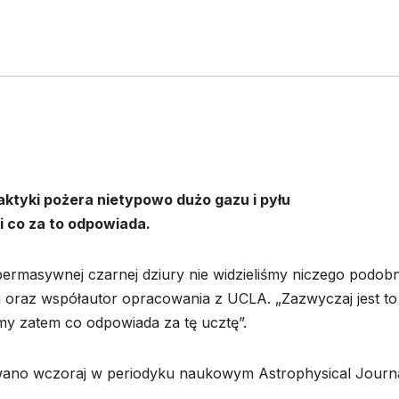
aktyki pożera nietypowo dużo gazu i pyłu
 co za to odpowiada.
upermasywnej czarnej dziury nie widzieliśmy niczego podob
ii oraz współautor opracowania z UCLA. „Zazwyczaj jest to
my zatem co odpowiada za tę ucztę”.
owano wczoraj w periodyku naukowym Astrophysical Journ