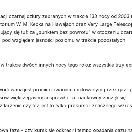
cji czarnej dziury zebranych w trakcie 133 nocy od 2003 
rium W. M. Kecka na Hawajach oraz Very Large Telesco
jdujący się tuż za „punktem bez powrotu” w otoczeniu czar
ego pod względem jasności poziomu w trakcie pozostałych
 w trakcie dwóch innych nocy tego roku; wszystkie trzy ep
dowana jest promieniowaniem emitowanym przez gaz i p
sów większej jasności sprawiło, że naukowcy zaczęli się
zdarzenie czy też jest to tylko prekursor znacznego wzros
wą fazę – czy kurek się odkręcił i tempo opadania gazu n