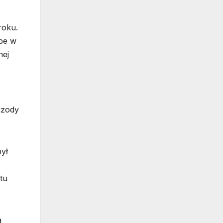
roku.
pe w
nej
izody
ył
tu
a