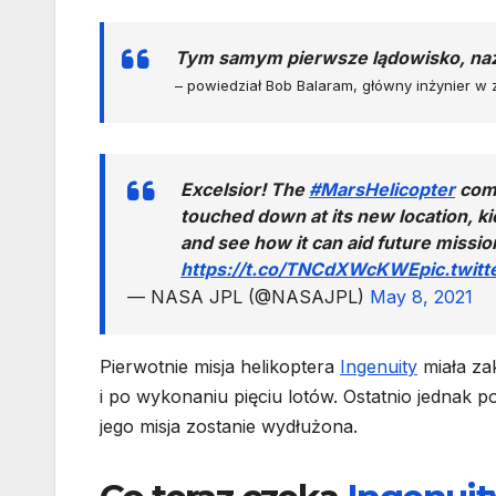
Tym samym pierwsze lądowisko, nazw
– powiedział Bob Balaram, główny inżynier w z
Excelsior! The
#MarsHelicopter
comp
touched down at its new location, k
and see how it can aid future missi
https://t.co/TNCdXWcKWE
pic.twit
— NASA JPL (@NASAJPL)
May 8, 2021
Pierwotnie misja helikoptera
Ingenuity
miała za
i po wykonaniu pięciu lotów. Ostatnio jednak po
jego misja zostanie wydłużona.