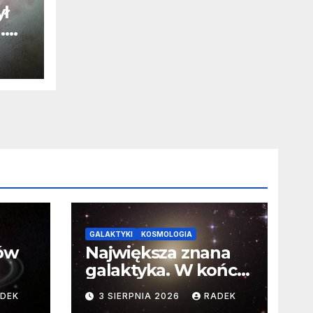
ył
.
j
u
GALAKTYKI
KOSMOLOGIA
ców
Największa znana
galaktyka. W końcu
poznaliśmy jej
DEK
3 SIERPNIA 2026
RADEK
faktyczne wymiary