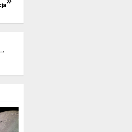
cja
ie