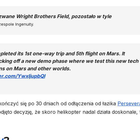
ane Wright Brothers Field, pozostało w tyle
espole Ingenuity.
leted its 1st one-way trip and 5th flight on Mars. It
icking off a new demo phase where we test this new tech
ons on Mars and other worlds.
ter.com/YwxIjupbQI
kończyć się po 30 dniach od odłączenia od łazika
Persever
djęto decyzję, że skoro helikopter nadal działa doskonale, 