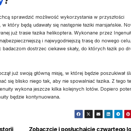
y
?
 chcą sprawdzić możliwość wykorzystania w przyszłości
 w który będą udawały się następnie łaziki marsjańskie. N
anej już trasie łazika helikoptera. Wykonane przez Ingenui
ajbezpieczniejszą i najwygodniejszą trasę do nowego celu
c badaczom dostrzec ciekawe skały, do których łazik po d
czął już swoją główną misję, w której będzie poszukiwał ś
ć się blisko niego tak, aby nie spowalniać łazika. Z tego t
genuity wykona jeszcze kilka kolejnych lotów. Dopiero pot
enuity będzie kontynuowana.
torii
Zobaczcie i posłuchajcie czwartego l