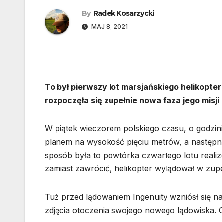
By
Radek Kosarzycki
MAJ 8, 2021
To był pierwszy lot marsjańskiego helikopte
rozpoczęła się zupełnie nowa faza jego misj
W piątek wieczorem polskiego czasu, o godzi
planem na wysokość pięciu metrów, a następn
sposób była to powtórka czwartego lotu realiz
zamiast zawrócić, helikopter wylądował w zup
Tuż przed lądowaniem Ingenuity wzniósł się n
zdjęcia otoczenia swojego nowego lądowiska. Ca