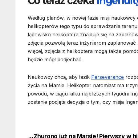
Co teraz czeka
Ingenuit
Według planów, w nowej fazie misji naukowcy
helikopterów tego typu do sprawdzania terenu,
lądowisko helikoptera znajduje się na zaplanow
zdjęcia pozwolą teraz inżynierom zaplanować n
więcej, zdjęcia z helikoptera mogą także pomó
będzie mógł podjechać.
Naukowcy chcą, aby łazik
Perseverance
rozpo
życia na Marsie. Helikopter natomiast ma trzyma
powodu, w ciągu kilku najbliższych tygodni In
zostanie podjęta decyzja o tym, czy misja Ing
Zhurong już na Marsie! Pierwszy w his