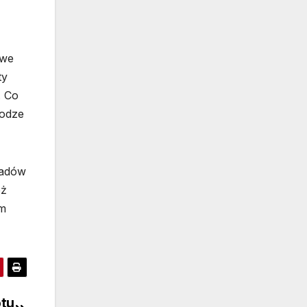
owe
ty
. Co
rodze
ladów
eż
em
otu