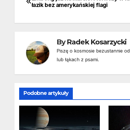
Nawigacja
łazik bez amerykańskiej flagi
wpisu
By
Radek Kosarzycki
Piszę o kosmosie bezustannie od 
lub łąkach z psami.
Podobne artykuły