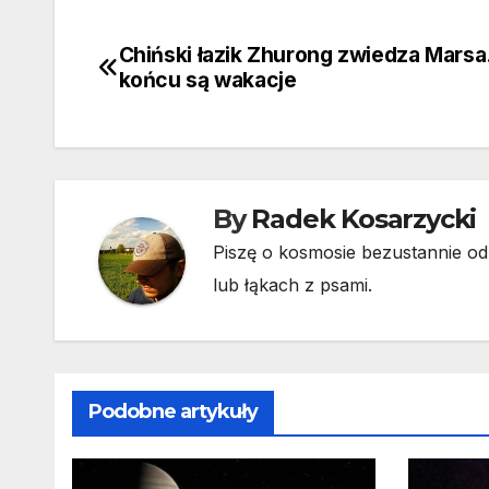
Chiński łazik Zhurong zwiedza Marsa
Nawigacja
końcu są wakacje
wpisu
By
Radek Kosarzycki
Piszę o kosmosie bezustannie od 
lub łąkach z psami.
Podobne artykuły