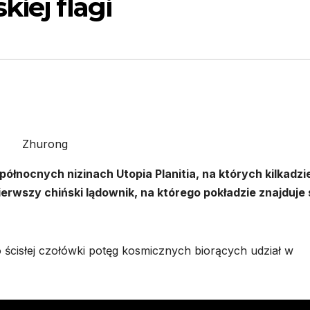
iej flagi
Zhurong
ółnocnych nizinach Utopia Planitia, na których kilkadzi
erwszy chiński lądownik, na którego pokładzie znajduje s
o ścisłej czołówki potęg kosmicznych biorących udział w