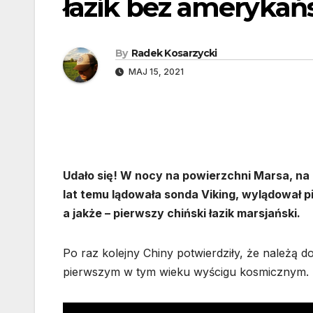
łazik bez amerykańsk
By
Radek Kosarzycki
MAJ 15, 2021
Udało się! W nocy na powierzchni Marsa, na p
lat temu lądowała sonda Viking, wylądował pi
a jakże – pierwszy chiński łazik marsjański.
Po raz kolejny Chiny potwierdziły, że należą d
pierwszym w tym wieku wyścigu kosmicznym.