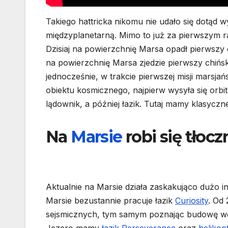
Takiego hattricka nikomu nie udało się dotąd
międzyplanetarną. Mimo to już za pierwszym ra
Dzisiaj na powierzchnię Marsa opadł pierwszy c
na powierzchnię Marsa zjedzie pierwszy chińsk
jednocześnie, w trakcie pierwszej misji marsj
obiektu kosmicznego, najpierw wysyła się orbi
lądownik, a później łazik. Tutaj mamy klasycz
Na
Marsie
robi się tłocz
Aktualnie na Marsie działa zaskakująco dużo 
Marsie bezustannie pracuje łazik
Curiosity
. Od 
sejsmicznych, tym samym poznając budowę wew