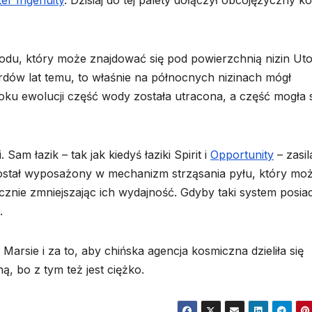
ter Ingenuity
. Dzisiaj do tej palety dołączył obcojęzyczny k
du, który może znajdować się pod powierzchnią nizin Uto
ardów lat temu, to właśnie na północnych nizinach mógł
toku ewolucji część wody została utracona, a część mogła 
am łazik – tak jak kiedyś łaziki Spirit i
Opportunity
– zasi
 został wyposażony w mechanizm strząsania pyłu, który mo
znie zmniejszając ich wydajność. Gdyby taki system posia
.
Marsie i za to, aby chińska agencja kosmiczna dzieliła się
ą, bo z tym też jest ciężko.