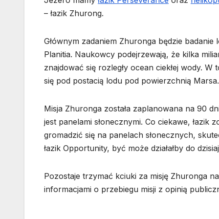
Jezero mamy
łazik Perseverance
oraz
helikop
– łazik Zhurong.
Głównym zadaniem Zhuronga będzie badanie lo
Planitia. Naukowcy podejrzewają, że kilka mili
znajdować się rozległy ocean ciekłej wody. W 
się pod postacią lodu pod powierzchnią Marsa.
Misja Zhuronga została zaplanowana na 90 dni. S
jest panelami słonecznymi. Co ciekawe, łazik
gromadzić się na panelach słonecznych, skutec
łazik Opportunity, być może działałby do dzisiaj
Pozostaje trzymać kciuki za misję Zhuronga na 
informacjami o przebiegu misji z opinią publiczn