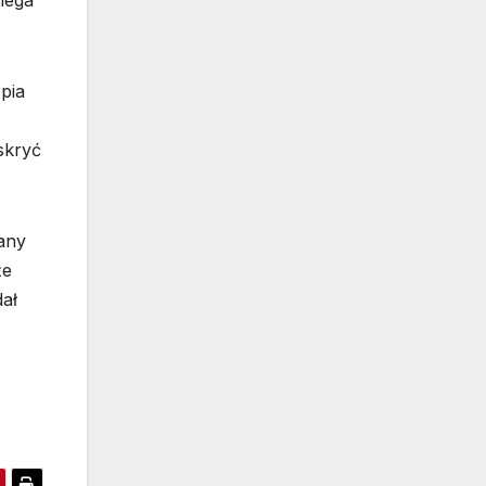
olega
pia
skryć
lany
że
dał