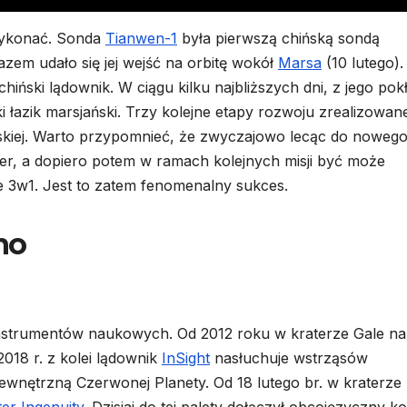
 wykonać. Sonda
Tianwen-1
była pierwszą chińską sondą
zem udało się jej wejść na orbitę wokół
Marsa
(10 lutego).
hiński lądownik. W ciągu kilku najbliższych dni, z jego pok
i łazik marsjański. Trzy kolejne etapy rozwoju zrealizowan
ańskiej. Warto przypomnieć, że zwyczajowo lecąc do noweg
ter, a dopiero potem w ramach kolejnych misji być może
ne 3w1. Jest to zatem fenomenalny sukces.
no
instrumentów naukowych. Od 2012 roku w kraterze Gale na
2018 r. z kolei lądownik
InSight
nasłuchuje wstrząsów
nętrzną Czerwonej Planety. Od 18 lutego br. w kraterze