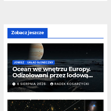
Zobacz jeszcze
JOWISZ
UKŁAD SŁONECZNY
Ocean we wnętrzu Europy.
Odizolowani przez lodową
barierę
6 SIERPNIA 2026
RADEK KOSARZYCKI