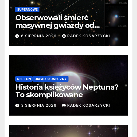
SUPERNOWE
Obserwowali śmierć
masywnej gwiazdy od
samego początku. Niezwykle
6 SIERPNIA 2026
RADEK KOSARZYCKI
cenne dane
NEPTUN
UKŁAD SŁONECZNY
Historia księżyców Neptuna?
To skomplikowane
3 SIERPNIA 2026
RADEK KOSARZYCKI