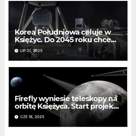
Korea Południowa celuje w
Księżyc. Do 2045 roku chce
zbudować tam bazę
LIP 21, 2025
Firefly wyniesie teleskopy na
orbitę Księżyca. Start projektu
Ocula już w 2026
CZE 18, 2025