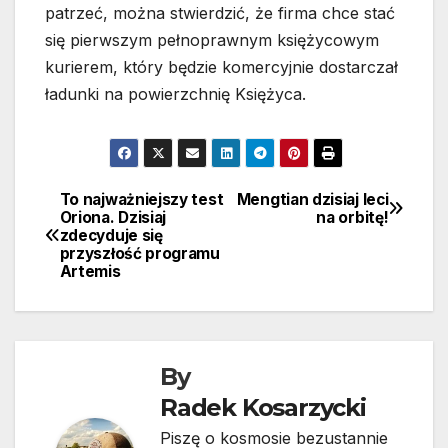
patrzeć, można stwierdzić, że firma chce stać
się pierwszym pełnoprawnym księżycowym
kurierem, który będzie komercyjnie dostarczał
ładunki na powierzchnię Księżyca.
To najważniejszy test
Mengtian dzisiaj leci
Nawigacja
Oriona. Dzisiaj
na orbitę!
zdecyduje się
wpisu
przyszłość programu
Artemis
By
Radek Kosarzycki
Piszę o kosmosie bezustannie