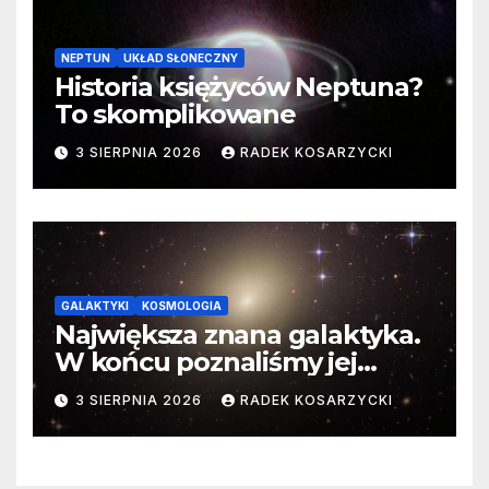
NEPTUN
UKŁAD SŁONECZNY
Historia księżyców Neptuna?
To skomplikowane
3 SIERPNIA 2026
RADEK KOSARZYCKI
GALAKTYKI
KOSMOLOGIA
Największa znana galaktyka.
W końcu poznaliśmy jej
faktyczne wymiary
3 SIERPNIA 2026
RADEK KOSARZYCKI