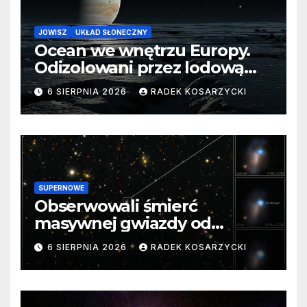
JOWISZ
UKŁAD SŁONECZNY
Ocean we wnętrzu Europy.
Odizolowani przez lodową
barierę
6 SIERPNIA 2026
RADEK KOSARZYCKI
SUPERNOWE
Obserwowali śmierć
masywnej gwiazdy od
samego początku. Niezwykle
6 SIERPNIA 2026
RADEK KOSARZYCKI
cenne dane