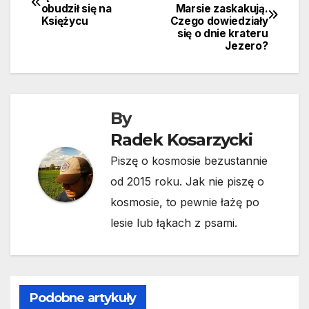
obudził się na
Marsie zaskakują.
wpisu
Księżycu
Czego dowiedziały
się o dnie krateru
Jezero?
By
Radek Kosarzycki
Piszę o kosmosie bezustannie
od 2015 roku. Jak nie piszę o
kosmosie, to pewnie łażę po
lesie lub łąkach z psami.
Podobne artykuły