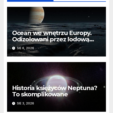
Ocean we wnętrzu Europy.
Odizolowani przez lodową
barierę
SIE 6, 2026
Historia księżyców Neptuna?
To skomplikowane
SIE 3, 2026