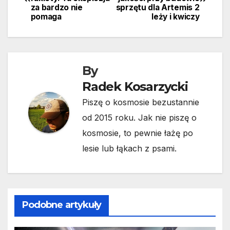
wpisu
za bardzo nie
sprzętu dla Artemis 2
pomaga
leży i kwiczy
By
Radek Kosarzycki
Piszę o kosmosie bezustannie
od 2015 roku. Jak nie piszę o
kosmosie, to pewnie łażę po
lesie lub łąkach z psami.
Podobne artykuły