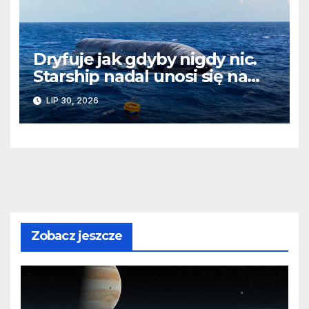
Dryfuje jak gdyby nigdy nic.
Starship nadal unosi się na
wodach Oceanu Indyjskiego
LIP 30, 2026
Zobacz jeszcze