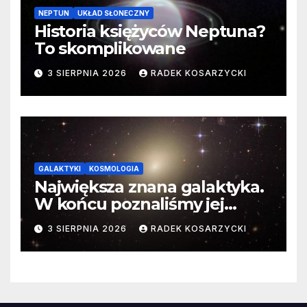
NEPTUN
UKŁAD SŁONECZNY
Historia księżyców Neptuna?
To skomplikowane
3 SIERPNIA 2026
RADEK KOSARZYCKI
GALAKTYKI
KOSMOLOGIA
Największa znana galaktyka.
W końcu poznaliśmy jej
faktyczne wymiary
3 SIERPNIA 2026
RADEK KOSARZYCKI