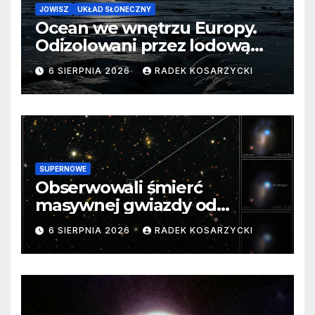
JOWISZ
UKŁAD SŁONECZNY
Ocean we wnętrzu Europy.
Odizolowani przez lodową
barierę
6 SIERPNIA 2026
RADEK KOSARZYCKI
SUPERNOWE
Obserwowali śmierć
masywnej gwiazdy od
samego początku. Niezwykle
6 SIERPNIA 2026
RADEK KOSARZYCKI
cenne dane