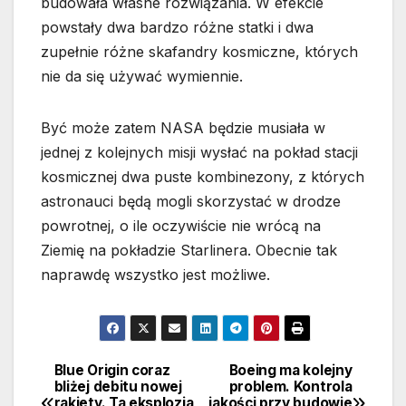
budowała własne rozwiązania. W efekcie
powstały dwa bardzo różne statki i dwa
zupełnie różne skafandry kosmiczne, których
nie da się używać wymiennie.
Być może zatem NASA będzie musiała w
jednej z kolejnych misji wysłać na pokład stacji
kosmicznej dwa puste kombinezony, z których
astronauci będą mogli skorzystać w drodze
powrotnej, o ile oczywiście nie wrócą na
Ziemię na pokładzie Starlinera. Obecnie tak
naprawdę wszystko jest możliwe.
Blue Origin coraz
Boeing ma kolejny
Nawigacja
bliżej debitu nowej
problem. Kontrola
rakiety. Ta eksplozja
jakości przy budowie