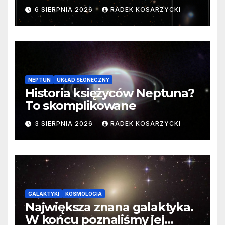
samego początku. Niezwykle
6 SIERPNIA 2026
RADEK KOSARZYCKI
cenne dane
NEPTUN
UKŁAD SŁONECZNY
Historia księżyców Neptuna?
To skomplikowane
3 SIERPNIA 2026
RADEK KOSARZYCKI
GALAKTYKI
KOSMOLOGIA
Największa znana galaktyka.
W końcu poznaliśmy jej