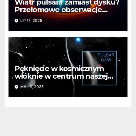
Wiatr pulsara zamiast dysku?
Przełomowe obserwacje
układu J1023
LIP 17, 2025
Pęknięcie w kosmicznym
włóknie w centrum naszej
galaktyki. To wszystko wina
MAJ 5, 2025
pulsara