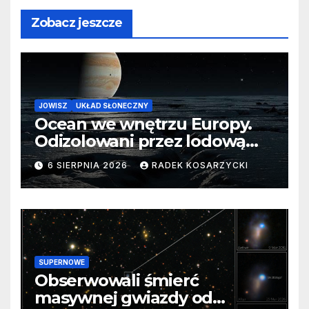
Zobacz jeszcze
JOWISZ
UKŁAD SŁONECZNY
Ocean we wnętrzu Europy.
Odizolowani przez lodową
barierę
6 SIERPNIA 2026
RADEK KOSARZYCKI
SUPERNOWE
Obserwowali śmierć
masywnej gwiazdy od