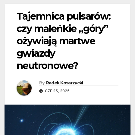
Tajemnica pulsarów:
czy maleńkie „góry”
ożywiają martwe
gwiazdy
neutronowe?
By
Radek Kosarzycki
CZE 25, 2025