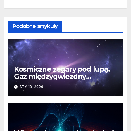
Podobne artykuły
Kosmiczne zegary pod lupą.
Gaz międzygwiezdny
komplikuje sprawę
STY 18, 2026