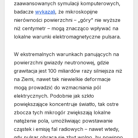
zaawansowanych symulacji komputerowych,
badacze
wykazali
, że mikroskopijne
nierówności powierzchni – „góry” nie wyższe
niż centymetr – mogą znacząco wpływać na
lokalne warunki elektromagnetyczne pulsara.
W ekstremalnych warunkach panujących na
powierzchni gwiazdy neutronowej, gdzie
grawitacja jest 100 miliardów razy silniejsza niż
na Ziemi, nawet tak niewielkie deformacje
mogą prowadzić do wzmacniania pól
elektrycznych. Podobnie jak szkło
powiększające koncentruje światło, tak ostre
zbocza tych mikrogór zwiększają lokalne
natężenie pola, umożliwiając powstawanie
cząstek i emisję fal radiowych – nawet wtedy,
gdy pulsar obraca się zbyt wolno, by powinno