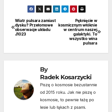
Wiatr pulsara zamiast
Pęknięcie w
Nawigacja
dysku? Przełomowe
kosmicznym włóknie
obserwacje układu
w centrum naszej
wpisu
J1023
galaktyki. To
wszystko wina
pulsara
By
Radek Kosarzycki
Piszę o kosmosie bezustannie
od 2015 roku. Jak nie piszę o
kosmosie, to pewnie łażę po
lesie lub łąkach z psami.