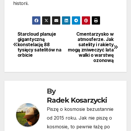
historii.
Starcloud planuje
Cmentarzysko w
Nawigacja
gigantyczną
atmosferze. Jak
konstelację 88
satelity i rakiety
wpisu
tysięcy satelitów na
mogą zniweczyć lata
orbicie
walki o warstwę
ozonową
By
Radek Kosarzycki
Piszę o kosmosie bezustannie
od 2015 roku. Jak nie piszę o
kosmosie, to pewnie łażę po