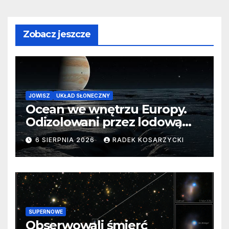
Zobacz jeszcze
JOWISZ
UKŁAD SŁONECZNY
Ocean we wnętrzu Europy.
Odizolowani przez lodową
barierę
6 SIERPNIA 2026
RADEK KOSARZYCKI
SUPERNOWE
Obserwowali śmierć