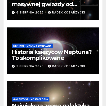
masywnej gwiazdy od
samego początku. Niezwykle
6 SIERPNIA 2026
RADEK KOSARZYCKI
cenne dane
NEPTUN
UKŁAD SŁONECZNY
Historia księżyców Neptuna?
To skomplikowane
3 SIERPNIA 2026
RADEK KOSARZYCKI
GALAKTYKI
KOSMOLOGIA
Największa znana galaktyka.