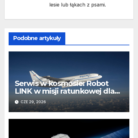
lesie lub łąkach z psami.
Podobne artykuły
Serwis w kosmosie: Robot
LINK w misji ratunkowej dla
obserwatorium Swift
CZE 29, 2026