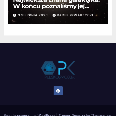
W końcu poznaliśmy jej
faktyczne wymiary
3 SIERPNIA 2026
RADEK KOSARZYCKI
Proudly powered by WordPress
|
Theme:
Newsup
by
Themeansar
.