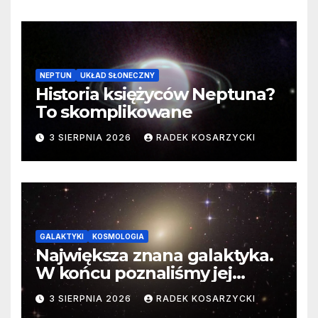
NEPTUN
UKŁAD SŁONECZNY
Historia księżyców Neptuna?
To skomplikowane
3 SIERPNIA 2026
RADEK KOSARZYCKI
GALAKTYKI
KOSMOLOGIA
Największa znana galaktyka.
W końcu poznaliśmy jej
faktyczne wymiary
3 SIERPNIA 2026
RADEK KOSARZYCKI