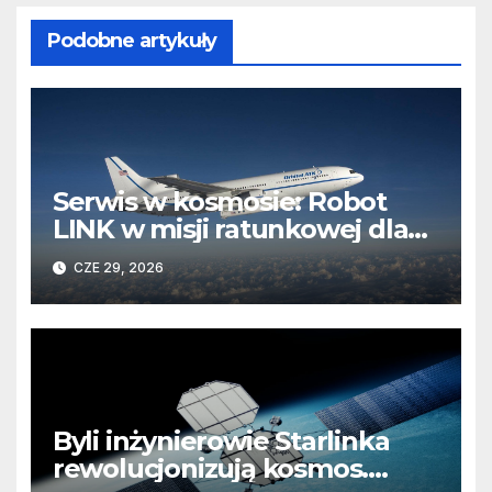
Podobne artykuły
Serwis w kosmosie: Robot
LINK w misji ratunkowej dla
obserwatorium Swift
CZE 29, 2026
Byli inżynierowie Starlinka
rewolucjonizują kosmos.