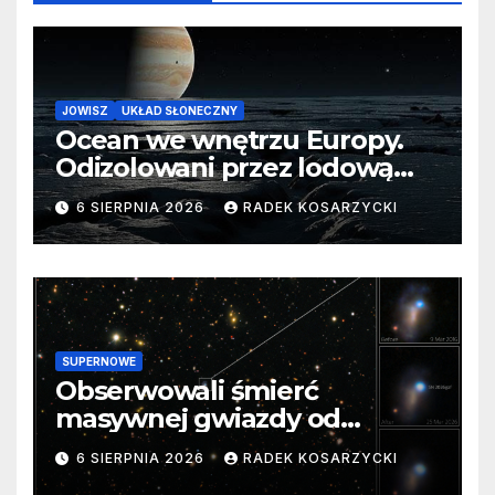
JOWISZ
UKŁAD SŁONECZNY
Ocean we wnętrzu Europy.
Odizolowani przez lodową
barierę
6 SIERPNIA 2026
RADEK KOSARZYCKI
SUPERNOWE
Obserwowali śmierć
masywnej gwiazdy od
samego początku. Niezwykle
6 SIERPNIA 2026
RADEK KOSARZYCKI
cenne dane