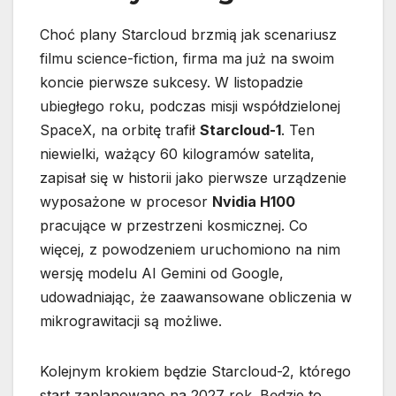
Choć plany Starcloud brzmią jak scenariusz
filmu science-fiction, firma ma już na swoim
koncie pierwsze sukcesy. W listopadzie
ubiegłego roku, podczas misji współdzielonej
SpaceX, na orbitę trafił
Starcloud-1
. Ten
niewielki, ważący 60 kilogramów satelita,
zapisał się w historii jako pierwsze urządzenie
wyposażone w procesor
Nvidia H100
pracujące w przestrzeni kosmicznej. Co
więcej, z powodzeniem uruchomiono na nim
wersję modelu AI Gemini od Google,
udowadniając, że zaawansowane obliczenia w
mikrograwitacji są możliwe.
Kolejnym krokiem będzie Starcloud-2, którego
start zaplanowano na 2027 rok. Będzie to