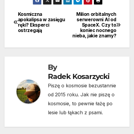
Kosmiczna
Milion orbitalnych
Nawigacja
apokalipsa w zasięgu
serwerowni AI od
ręki? Eksperci
SpaceX. Czy to
wpisu
ostrzegają
koniec nocnego
nieba, jakie znamy?
By
Radek Kosarzycki
Piszę o kosmosie bezustannie
od 2015 roku. Jak nie piszę o
kosmosie, to pewnie łażę po
lesie lub łąkach z psami.