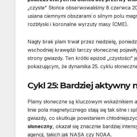
„czyste” Słońce obserwowaliśmy 8 czerwca 202
usiana ciemnymi obszarami o silnym polu mag
rozbłyski i koronalne wyrzuty masy (CME).
Nagły brak plam trwał przez niedzielę, poniedz
wschodniej krawędzi tarczy słonecznej pojawił
strony gwiazdy. Ten krótki epizod „czystości”
pokazującym, że dynamika 25. cyklu słoneczn
Cykl 25: Bardziej aktywny
Plamy słoneczne są kluczowym wskaźnikiem ak
linie pola magnetycznego stają się tak silne i
gwiazdy, co skutkuje powstaniem chłodniejszy
słoneczny
, okazał się znacznie bardziej inte
agencji, takich jak NASA czy NOAA.