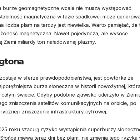
lskie burze geomagnetyczne wcale nie muszą występować
estabilność magnetyczna w fazie spadkowej może generow
na liczba plam na tarczy jest niewielka. Warto pamiętać, że 
złożoność magnetyczna. Nawet pojedyncza, ale wysoce
 Ziemi miliardy ton naładowanej plazmy.
gtona
zostaje w sferze prawdopodobieństwa, jest powtórka ze
najpotężniejsza burza słoneczna w historii nowożytnej, któr
na całym świecie. Gdyby podobne zjawisko uderzyło w Ziemi
itego zniszczenia satelitów komunikacyjnych na orbicie, po
ycznej i zniszczenie infrastruktury cyfrowej.
25 roku szacują ryzyko wystąpienia superburzy słoneczn
 Słońce miewa teraz dni bez plam, nie zmienia tego ryzyka