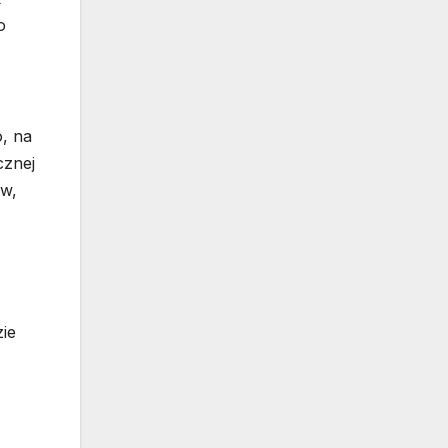
o
o, na
cznej
ów,
ie