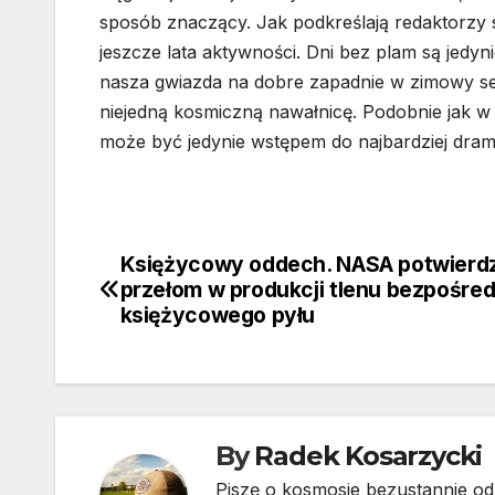
sposób znaczący. Jak podkreślają redaktorzy
jeszcze lata aktywności. Dni bez plam są jed
nasza gwiazda na dobre zapadnie w zimowy s
niejedną kosmiczną nawałnicę. Podobnie jak w 
może być jedynie wstępem do najbardziej dram
Księżycowy oddech. NASA potwierd
Nawigacja
przełom w produkcji tlenu bezpośred
wpisu
księżycowego pyłu
By
Radek Kosarzycki
Piszę o kosmosie bezustannie od 