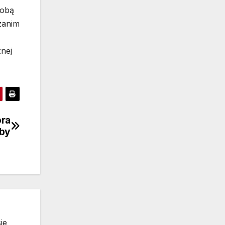
sobą
zanim
znej
óra
oby
ie