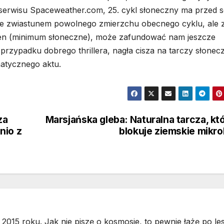
 serwisu Spaceweather.com, 25. cykl słoneczny ma przed 
ynie zwiastunem powolnego zmierzchu obecnego cyklu, ale 
en (minimum słoneczne), może zafundować nam jeszcze
przypadku dobrego thrillera, nagła cisza na tarczy słonec
atycznego aktu.
za
Marsjańska gleba: Naturalna tarcza, kt
nio z
blokuje ziemskie mikr
2015 roku. Jak nie piszę o kosmosie, to pewnie łażę po les