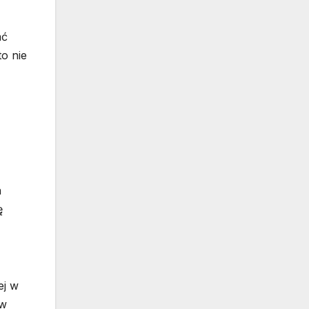
ać
to nie
a
ę
ej w
 w