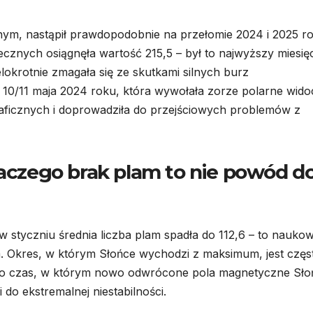
m, nastąpił prawdopodobnie na przełomie 2024 i 2025 ro
ecznych osiągnęła wartość 215,5 – był to najwyższy miesi
lokrotnie zmagała się ze skutkami silnych burz
10/11 maja 2024 roku, która wywołała zorze polarne wid
aficznych i doprowadziła do przejściowych problemów z
laczego brak plam to nie powód d
w styczniu średnia liczba plam spadła do 112,6 – to nauko
 Okres, w którym Słońce wychodzi z maksimum, jest częs
 to czas, w którym nowo odwrócone pola magnetyczne Sło
 do ekstremalnej niestabilności.