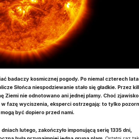
iać badaczy kosmicznej pogody. Po niemal czterech lat
icze Słońca niespodziewanie stało się gładkie. Przez kil
nę Ziemi nie odnotowano ani jednej plamy. Choć zjawisko
 fazę wyciszenia, eksperci ostrzegają: to tylko pozor
a mogą być dopiero przed nami.
 dniach lutego, zakończyło imponującą serię 1335 dni,
czna była przynajmniej jedna grupa plam.
Ostatni raz ta