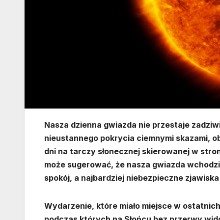
Nasza dzienna gwiazda nie przestaje zadziw
nieustannego pokrycia ciemnymi skazami, obl
dni na tarczy słonecznej skierowanej w stro
może sugerować, że nasza gwiazda wchodzi w
spokój, a najbardziej niebezpieczne zjawisk
Wydarzenie, które miało miejsce w ostatnich
podczas których na Słońcu bez przerwy wido