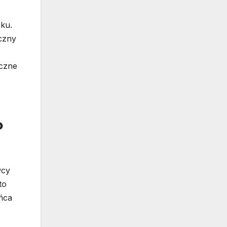
ku.
ęczny
oczne
o
wcy
to
ńca