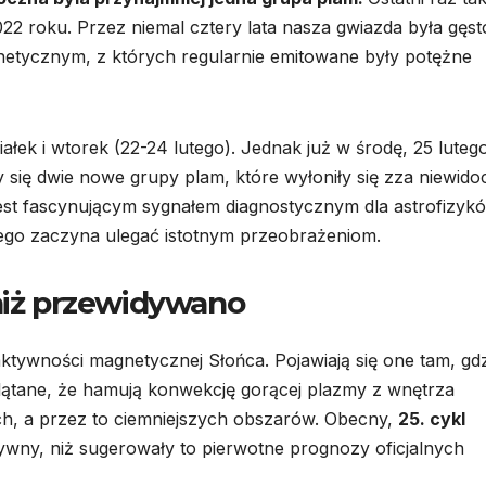
2 roku. Przez niemal cztery lata nasza gwiazda była gęst
netycznym, z których regularnie emitowane były potężne
iałek i wtorek (22-24 lutego). Jednak już w środę, 25 luteg
y się dwie nowe grupy plam, które wyłoniły się zza niewido
 jest fascynującym sygnałem diagnostycznym dla astrofizyk
ego zaczyna ulegać istotnym przeobrażeniom.
 niż przewidywano
tywności magnetycznej Słońca. Pojawiają się one tam, gdz
 splątane, że hamują konwekcję gorącej plazmy z wnętrza
ch, a przez to ciemniejszych obszarów. Obecny,
25. cykl
nsywny, niż sugerowały to pierwotne prognozy oficjalnych