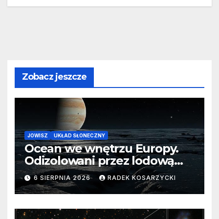
Zobacz jeszcze
JOWISZ
UKŁAD SŁONECZNY
Ocean we wnętrzu Europy.
Odizolowani przez lodową
barierę
6 SIERPNIA 2026
RADEK KOSARZYCKI