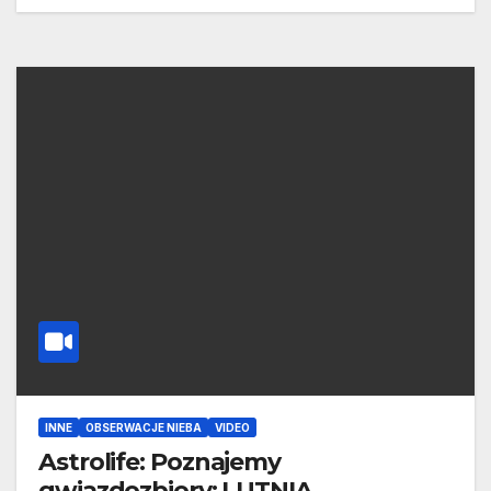
INNE
OBSERWACJE NIEBA
VIDEO
Astrolife: Poznajemy
gwiazdozbiory: LUTNIA