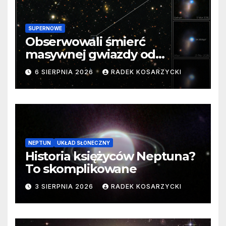
SUPERNOWE
Obserwowali śmierć
masywnej gwiazdy od
samego początku. Niezwykle
6 SIERPNIA 2026
RADEK KOSARZYCKI
cenne dane
NEPTUN
UKŁAD SŁONECZNY
Historia księżyców Neptuna?
To skomplikowane
3 SIERPNIA 2026
RADEK KOSARZYCKI