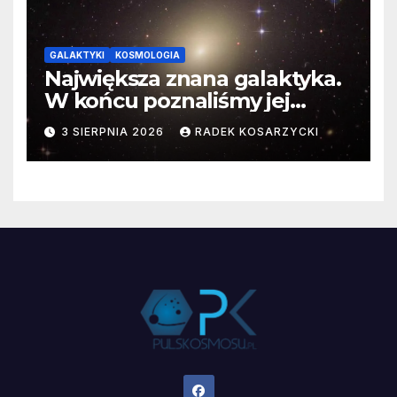
GALAKTYKI
KOSMOLOGIA
Największa znana galaktyka.
W końcu poznaliśmy jej
faktyczne wymiary
3 SIERPNIA 2026
RADEK KOSARZYCKI