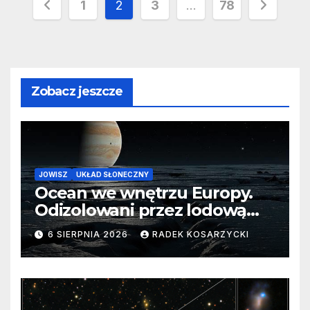
Stronicowanie
1
2
3
…
78
wpisów
Zobacz jeszcze
JOWISZ
UKŁAD SŁONECZNY
Ocean we wnętrzu Europy.
Odizolowani przez lodową
barierę
6 SIERPNIA 2026
RADEK KOSARZYCKI