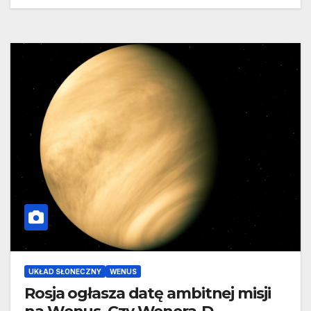
UKŁAD SŁONECZNY
WENUS
Rosja ogłasza datę ambitnej misji