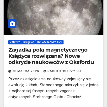
KSIĘŻYC
KSIĘŻYC
UKŁAD SŁONECZNY
Zagadka pola magnetycznego
Księżyca rozwiązana? Nowe
odkrycie naukowców z Oksfordu
18 MARCA 2026
RADEK KOSARZYCKI
Przez dziesięciolecia naukowcy zajmujący się
ewolucją Układu Słonecznego mierzyli się z jedną
z najbardziej fascynujących zagadek
dotyczących Srebrnego Globu. Chociaż…