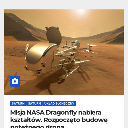
SATURN
SATURN
UKŁAD SŁONECZNY
Misja NASA Dragonfly nabiera
kształtów. Rozpoczęto budowę
potężnego drona