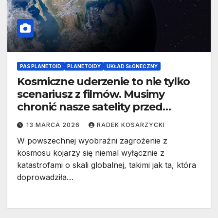
PAS PLANETOID
PLANETOIDY
UKŁAD SŁONECZNY
Kosmiczne uderzenie to nie tylko
scenariusz z filmów. Musimy
chronić nasze satelity przed
mniejszymi planetoidami
13 MARCA 2026
RADEK KOSARZYCKI
W powszechnej wyobraźni zagrożenie z
kosmosu kojarzy się niemal wyłącznie z
katastrofami o skali globalnej, takimi jak ta, która
doprowadziła…