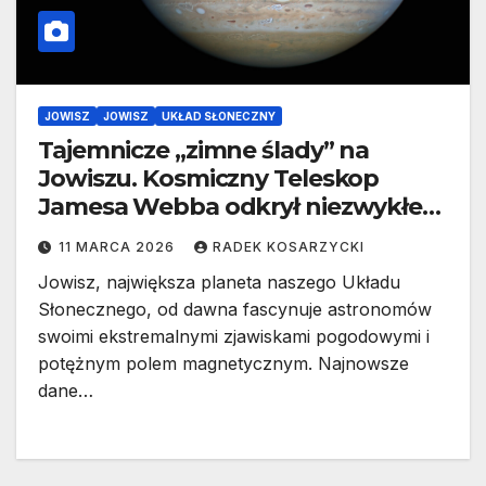
JOWISZ
JOWISZ
UKŁAD SŁONECZNY
Tajemnicze „zimne ślady” na
Jowiszu. Kosmiczny Teleskop
Jamesa Webba odkrył niezwykłe
zjawisko w zorzach gazowego
11 MARCA 2026
RADEK KOSARZYCKI
olbrzyma
Jowisz, największa planeta naszego Układu
Słonecznego, od dawna fascynuje astronomów
swoimi ekstremalnymi zjawiskami pogodowymi i
potężnym polem magnetycznym. Najnowsze
dane…