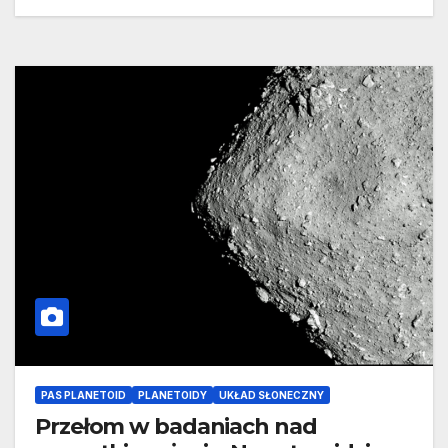
PAS PLANETOID
PLANETOIDY
UKŁAD SŁONECZNY
Przełom w badaniach nad