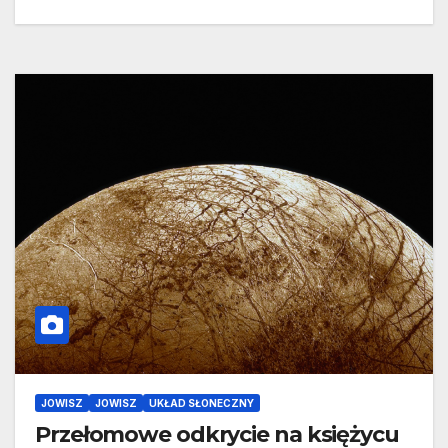
JOWISZ
JOWISZ
UKŁAD SŁONECZNY
Przełomowe odkrycie na księżycu