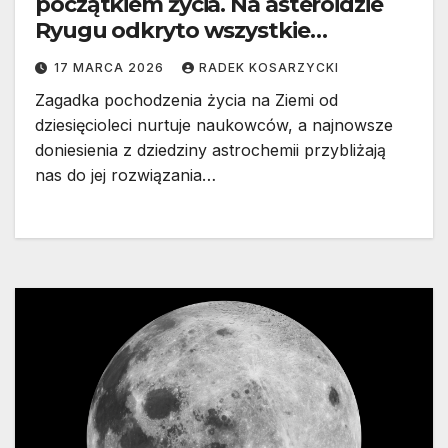
początkiem życia. Na asteroidzie
Ryugu odkryto wszystkie
kluczowe składniki DNA i RNA
17 MARCA 2026
RADEK KOSARZYCKI
Zagadka pochodzenia życia na Ziemi od
dziesięcioleci nurtuje naukowców, a najnowsze
doniesienia z dziedziny astrochemii przybliżają
nas do jej rozwiązania…