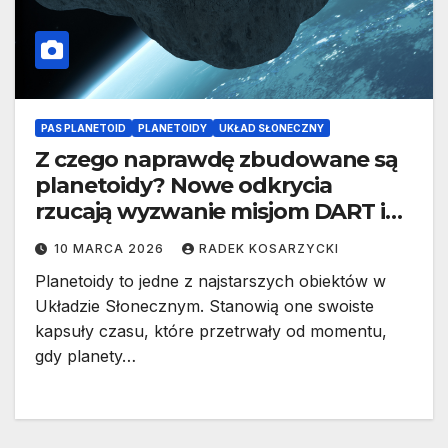
PAS PLANETOID
PLANETOIDY
UKŁAD SŁONECZNY
Z czego naprawdę zbudowane są
planetoidy? Nowe odkrycia
rzucają wyzwanie misjom DART i
Hera
10 MARCA 2026
RADEK KOSARZYCKI
Planetoidy to jedne z najstarszych obiektów w
Układzie Słonecznym. Stanowią one swoiste
kapsuły czasu, które przetrwały od momentu,
gdy planety…