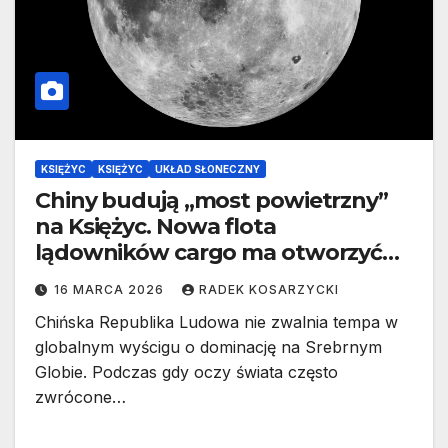
KSIĘŻYC
KSIĘŻYC
UKŁAD SŁONECZNY
Chiny budują „most powietrzny”
na Księżyc. Nowa flota
lądowników cargo ma otworzyć
drogę do stałej bazy
16 MARCA 2026
RADEK KOSARZYCKI
Chińska Republika Ludowa nie zwalnia tempa w
globalnym wyścigu o dominację na Srebrnym
Globie. Podczas gdy oczy świata często
zwrócone…