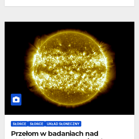
SŁOŃCE
SŁOŃCE
UKŁAD SŁONECZNY
Przełom w badaniach nad