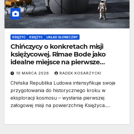
KSIĘŻYC
KSIĘŻYC
UKŁAD SŁONECZNY
Chińczycy o konkretach misji
księżycowej. Rimae Bode jako
idealne miejsce na pierwsze
lądowanie człowieka
10 MARCA 2026
RADEK KOSARZYCKI
Chińska Republika Ludowa intensyfikuje swoje
przygotowania do historycznego kroku w
eksploracji kosmosu – wysłania pierwszej
załogowej misji na powierzchnię Księżyca.…