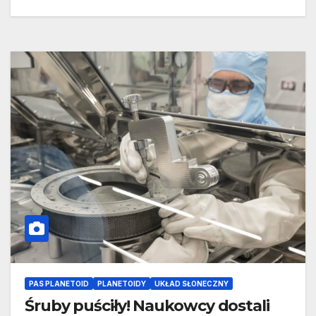
PAS PLANETOID
PLANETOIDY
UKŁAD SŁONECZNY
Śruby puściły! Naukowcy dostali