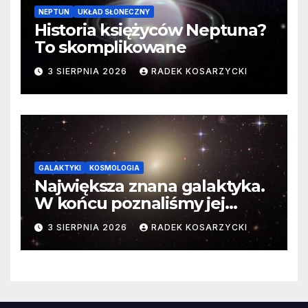
NEPTUN
UKŁAD SŁONECZNY
Historia księżyców Neptuna?
To skomplikowane
3 SIERPNIA 2026
RADEK KOSARZYCKI
GALAKTYKI
KOSMOLOGIA
Największa znana galaktyka.
W końcu poznaliśmy jej
faktyczne wymiary
3 SIERPNIA 2026
RADEK KOSARZYCKI