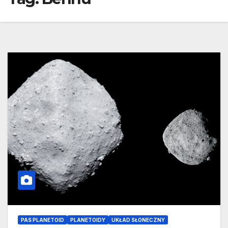
PAS PLANETOID
PLANETOIDY
UKŁAD SŁONECZNY