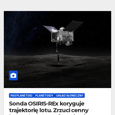
PAS PLANETOID
PLANETOIDY
UKŁAD SŁONECZNY
Sonda OSIRIS-REx koryguje
trajektorię lotu. Zrzuci cenny