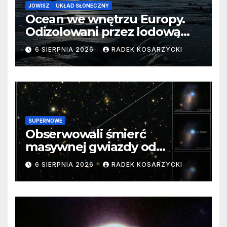
JOWISZ
UKŁAD SŁONECZNY
Ocean we wnętrzu Europy.
Odizolowani przez lodową
barierę
6 SIERPNIA 2026
RADEK KOSARZYCKI
SUPERNOWE
Obserwowali śmierć
masywnej gwiazdy od
samego początku. Niezwykle
6 SIERPNIA 2026
RADEK KOSARZYCKI
cenne dane