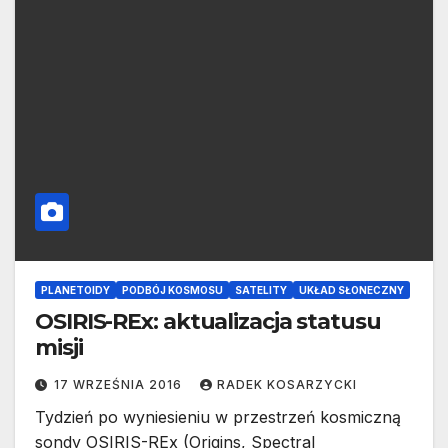
PLANETOIDY
PODBÓJ KOSMOSU
SATELITY
UKŁAD SŁONECZNY
OSIRIS-REx: aktualizacja statusu
misji
17 WRZEŚNIA 2016
RADEK KOSARZYCKI
Tydzień po wyniesieniu w przestrzeń kosmiczną
sondy OSIRIS-REx (Origins, Spectral