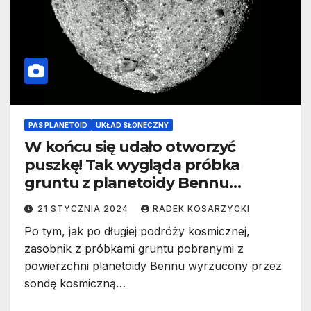
PAS PLANETOID
UKŁAD SŁONECZNY
W końcu się udało otworzyć
puszkę! Tak wygląda próbka
gruntu z planetoidy Bennu
[zdjęcia]
21 STYCZNIA 2024
RADEK KOSARZYCKI
Po tym, jak po długiej podróży kosmicznej,
zasobnik z próbkami gruntu pobranymi z
powierzchni planetoidy Bennu wyrzucony przez
sondę kosmiczną…