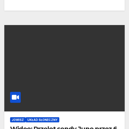
JOWISZ
UKŁAD SŁONECZNY
Wideo: Przelot sondy Juno przez 6.