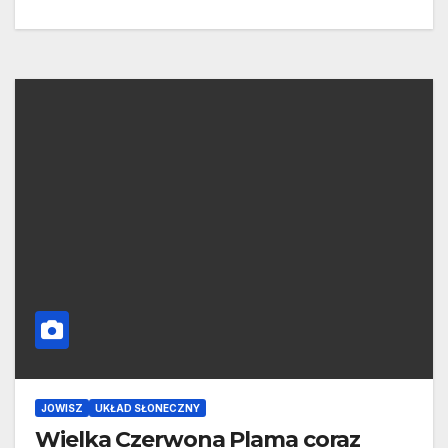
JOWISZ
UKŁAD SŁONECZNY
Wielka Czerwona Plama coraz