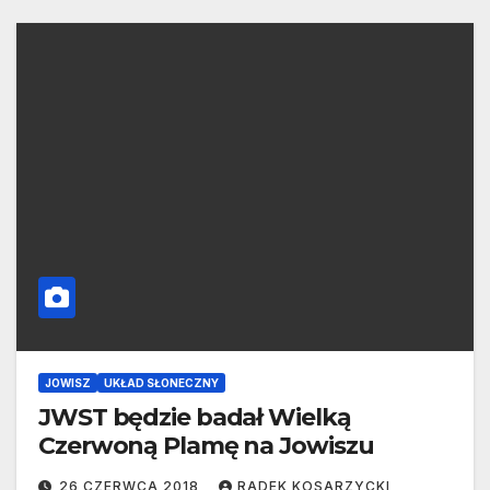
JOWISZ
UKŁAD SŁONECZNY
JWST będzie badał Wielką
Czerwoną Plamę na Jowiszu
26 CZERWCA 2018
RADEK KOSARZYCKI