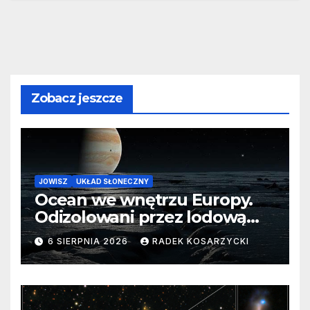
Zobacz jeszcze
JOWISZ
UKŁAD SŁONECZNY
Ocean we wnętrzu Europy.
Odizolowani przez lodową
barierę
6 SIERPNIA 2026
RADEK KOSARZYCKI