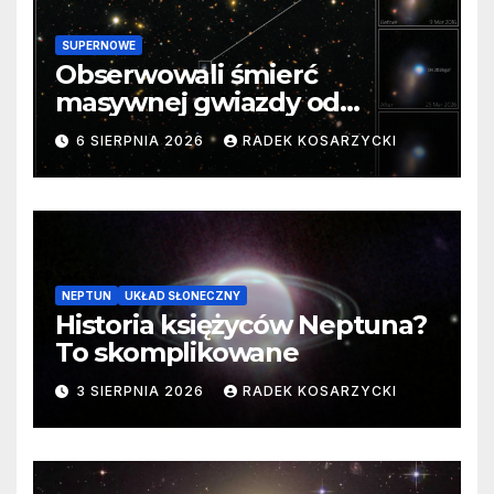
SUPERNOWE
Obserwowali śmierć
masywnej gwiazdy od
samego początku. Niezwykle
6 SIERPNIA 2026
RADEK KOSARZYCKI
cenne dane
NEPTUN
UKŁAD SŁONECZNY
Historia księżyców Neptuna?
To skomplikowane
3 SIERPNIA 2026
RADEK KOSARZYCKI