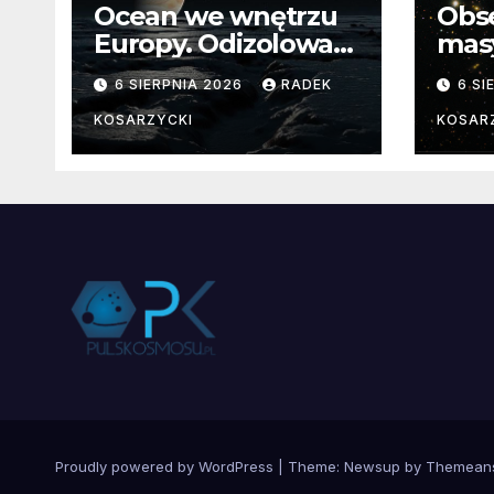
Ocean we wnętrzu
Obs
Europy. Odizolowani
mas
przez lodową
od 
6 SIERPNIA 2026
RADEK
6 SI
barierę
pocz
Nie
KOSARZYCKI
KOSAR
dan
Proudly powered by WordPress
|
Theme:
Newsup
by
Themean