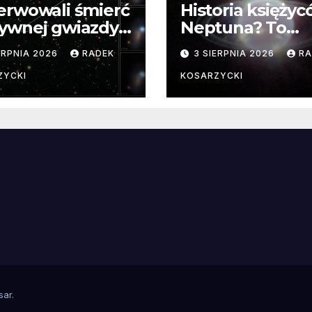
erwowali śmierć
Historia księży
ywnej gwiazdy
Neptuna? To
samego
skomplikowane
ERPNIA 2026
RADEK
3 SIERPNIA 2026
RA
ątku.
zwykle cenne
ZYCKI
KOSARZYCKI
e
sar
.