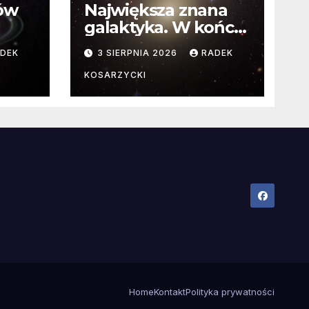
ców
Największa znana
galaktyka. W końcu
poznaliśmy jej
DEK
3 SIERPNIA 2026
RADEK
faktyczne wymiary
KOSARZYCKI
Home
Kontakt
Polityka prywatności