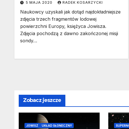
5 MAJA 2020
RADEK KOSARZYCKI
Naukowcy uzyskali jak dotąd najdokładniejsze
zdjęcia trzech fragmentów lodowej
powierzchni Europy, księżyca Jowisza.
Zdjęcia pochodzą z dawno zakończonej misji
sondy…
Zobacz jeszcze
JOWISZ
UKŁAD SŁONECZNY
SUPERN