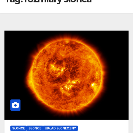
SŁOŃCE
SŁOŃCE
UKŁAD SŁONECZNY