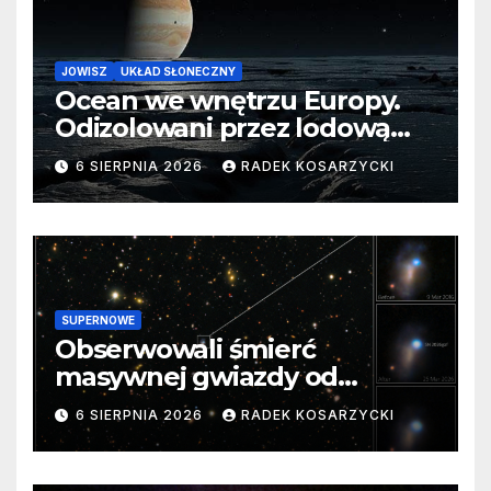
JOWISZ
UKŁAD SŁONECZNY
Ocean we wnętrzu Europy.
Odizolowani przez lodową
barierę
6 SIERPNIA 2026
RADEK KOSARZYCKI
SUPERNOWE
Obserwowali śmierć
masywnej gwiazdy od
samego początku. Niezwykle
6 SIERPNIA 2026
RADEK KOSARZYCKI
cenne dane