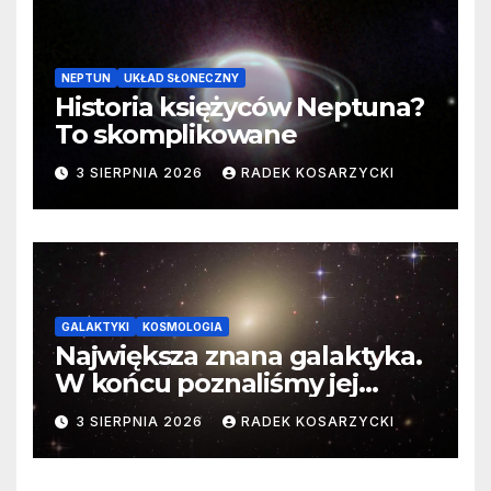
NEPTUN
UKŁAD SŁONECZNY
Historia księżyców Neptuna?
To skomplikowane
3 SIERPNIA 2026
RADEK KOSARZYCKI
GALAKTYKI
KOSMOLOGIA
Największa znana galaktyka.
W końcu poznaliśmy jej
faktyczne wymiary
3 SIERPNIA 2026
RADEK KOSARZYCKI