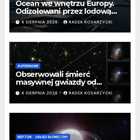
Ocean we wnętrzu Europy.
Odizolowani przez lodową
barierę
6 SIERPNIA 2026
RADEK KOSARZYCKI
SUPERNOWE
Obserwowali śmierć
masywnej gwiazdy od
samego początku. Niezwykle
6 SIERPNIA 2026
RADEK KOSARZYCKI
cenne dane
NEPTUN
UKŁAD SŁONECZNY