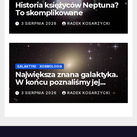
Historia księżyców Neptuna?
To skomplikowane
3 SIERPNIA 2026
RADEK KOSARZYCKI
GALAKTYKI
KOSMOLOGIA
Największa znana galaktyka.
W końcu poznaliśmy jej
faktyczne wymiary
3 SIERPNIA 2026
RADEK KOSARZYCKI