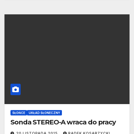
SŁOŃCE
UKŁAD SŁONECZNY
Sonda STEREO-A wraca do pracy
20 LISTOPADA 2015
RADEK KOSARZYCKI