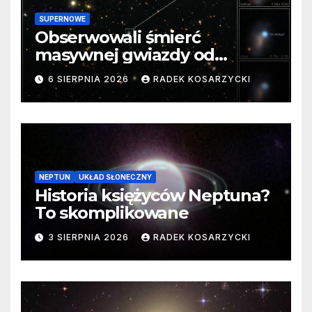
SUPERNOWE
Obserwowali śmierć
masywnej gwiazdy od
samego początku. Niezwykle
6 SIERPNIA 2026
RADEK KOSARZYCKI
cenne dane
NEPTUN
UKŁAD SŁONECZNY
Historia księżyców Neptuna?
To skomplikowane
3 SIERPNIA 2026
RADEK KOSARZYCKI