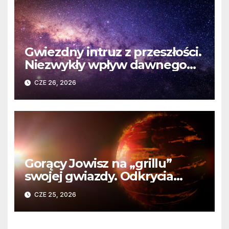
Gwiezdny intruz z przeszłości.
Niezwykły wpływ dawnego
spotkania na komety Układu
CZE 26, 2026
Słonecznego
Gorący Jowisz na „grillu”
swojej gwiazdy. Odkrycia
Teleskopu Webba o HD
CZE 25, 2026
80606 b