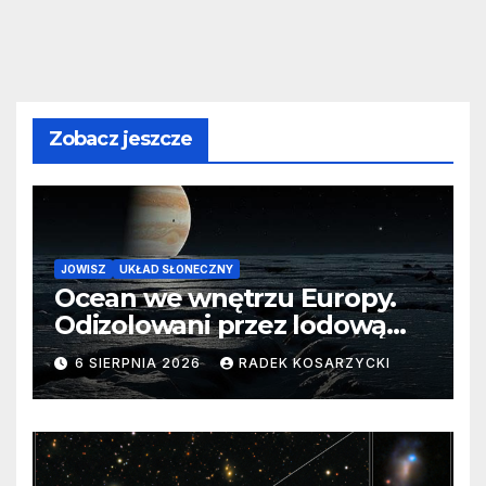
Zobacz jeszcze
JOWISZ
UKŁAD SŁONECZNY
Ocean we wnętrzu Europy.
Odizolowani przez lodową
barierę
6 SIERPNIA 2026
RADEK KOSARZYCKI