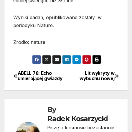
słabiej świecące niż Słońce.
Wyniki badań, opublikowane zostały w
periodyku Nature.
Źródło: nature
ABELL 78: Echo
Lit wykryty w
Nawigacja
umierającej gwiazdy
wybuchu nowej
wpisu
By
Radek Kosarzycki
Piszę o kosmosie bezustannie