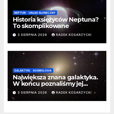
NEPTUN
UKŁAD SŁONECZNY
Historia księżyców Neptuna?
To skomplikowane
3 SIERPNIA 2026
RADEK KOSARZYCKI
GALAKTYKI
KOSMOLOGIA
Największa znana galaktyka.
W końcu poznaliśmy jej
faktyczne wymiary
3 SIERPNIA 2026
RADEK KOSARZYCKI