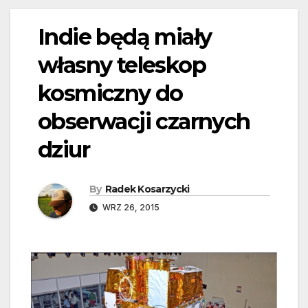
Indie będą miały
własny teleskop
kosmiczny do
obserwacji czarnych
dziur
By
Radek Kosarzycki
WRZ 26, 2015