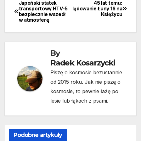
Japoński statek
45 lat temu:
Nawigacja
transportowy HTV-5
lądowanie Łuny 16 na
bezpiecznie wszedł
Księżycu
wpisu
w atmosferę
By
Radek Kosarzycki
Piszę o kosmosie bezustannie
od 2015 roku. Jak nie piszę o
kosmosie, to pewnie łażę po
lesie lub łąkach z psami.
Podobne artykuły