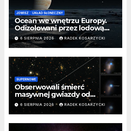
JOWISZ
UKŁAD SŁONECZNY
Ocean we wnętrzu Europy.
Odizolowani przez lodową
barierę
6 SIERPNIA 2026
RADEK KOSARZYCKI
SUPERNOWE
Obserwowali śmierć
masywnej gwiazdy od
samego początku. Niezwykle
6 SIERPNIA 2026
RADEK KOSARZYCKI
cenne dane