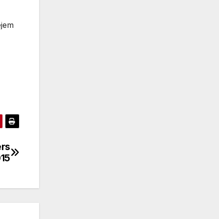
ejem
ers
15