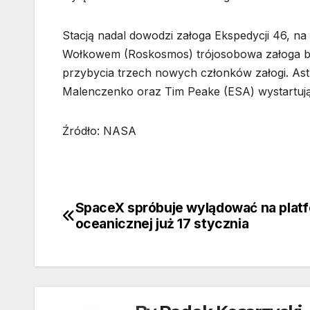
Stacją nadal dowodzi załoga Ekspedycji 46, na k
Wołkowem (Roskosmos) trójosobowa załoga bę
przybycia trzech nowych członków załogi. As
Malenczenko oraz Tim Peake (ESA) wystartuj
Źródło: NASA
SpaceX spróbuje wylądować na platf
Nawigacja
oceanicznej już 17 stycznia
wpisu