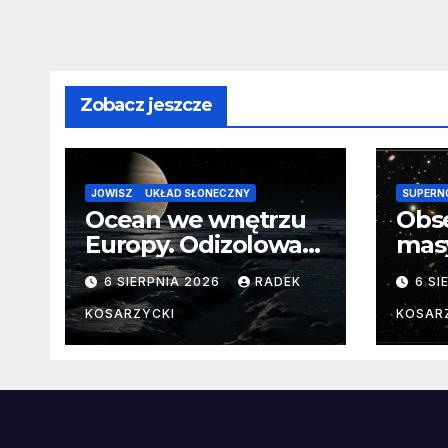
zakończy projekt
ISS
Zobacz jeszcze
JOWISZ
UKŁAD SŁONECZNY
SUPERN
Ocean we wnętrzu
Obs
Europy. Odizolowani
mas
przez lodową
od 
6 SIERPNIA 2026
RADEK
6 SI
barierę
pocz
Nie
KOSARZYCKI
KOSAR
dan