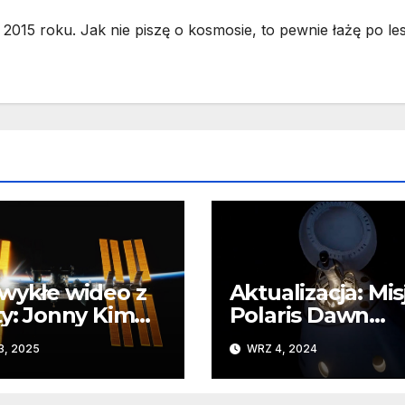
2015 roku. Jak nie piszę o kosmosie, to pewnie łażę po les
wykłe wideo z
Aktualizacja: Mis
ty: Jonny Kim
Polaris Dawn
zuje piękno
wystartuje w pi
3, 2025
WRZ 4, 2024
i z pokładu ISS