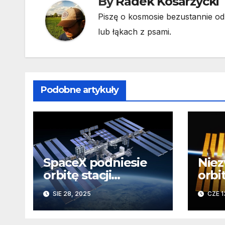
By
Radek Kosarzycki
Piszę o kosmosie bezustannie od 
lub łąkach z psami.
Podobne artykuły
SpaceX podniesie
Niez
orbitę stacji
orbi
kosmicznej. W ten
poka
SIE 28, 2025
CZE 1
sposób przetestuje
Ziem
system, który