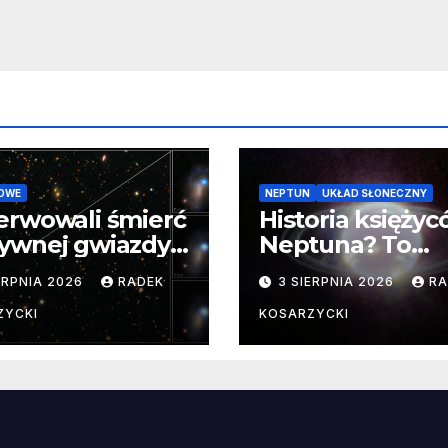
OWE
NEPTUN
UKŁAD SŁONECZNY
erwowali śmierć
Historia księży
ywnej gwiazdy
Neptuna? To
samego
skomplikowane
ERPNIA 2026
RADEK
3 SIERPNIA 2026
RA
ątku.
zwykle cenne
ZYCKI
KOSARZYCKI
e