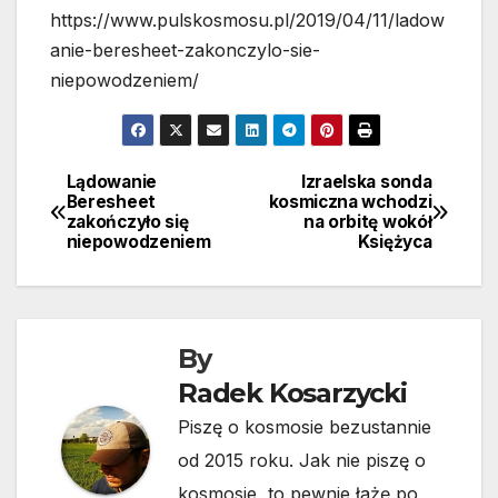
https://www.pulskosmosu.pl/2019/04/11/ladow
anie-beresheet-zakonczylo-sie-
niepowodzeniem/
Lądowanie
Izraelska sonda
Nawigacja
Beresheet
kosmiczna wchodzi
zakończyło się
na orbitę wokół
wpisu
niepowodzeniem
Księżyca
By
Radek Kosarzycki
Piszę o kosmosie bezustannie
od 2015 roku. Jak nie piszę o
kosmosie, to pewnie łażę po