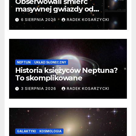
Obserwowali śmierć
masywnej gwiazdy od
samego początku. Niezwykle
6 SIERPNIA 2026
RADEK KOSARZYCKI
cenne dane
NEPTUN
UKŁAD SŁONECZNY
Historia księżyców Neptuna?
To skomplikowane
3 SIERPNIA 2026
RADEK KOSARZYCKI
GALAKTYKI
KOSMOLOGIA