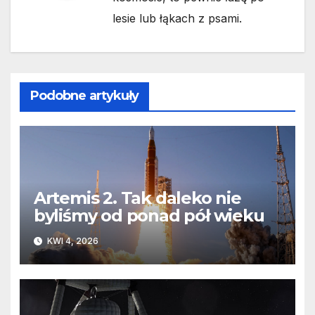
lesie lub łąkach z psami.
Podobne artykuły
Artemis 2. Tak daleko nie
byliśmy od ponad pół wieku
KWI 4, 2026