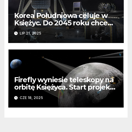
Korea Południowa celuje w
Księżyc. Do 2045 roku chce
zbudować tam bazę
LIP 21, 2025
Firefly wyniesie teleskopy na
orbitę Księżyca. Start projektu
Ocula już w 2026
CZE 18, 2025