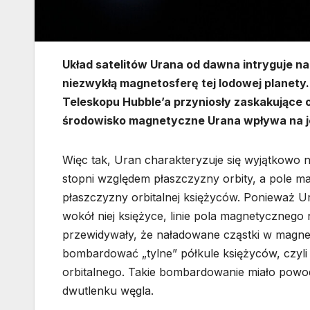
Układ satelitów Urana od dawna intryguje n
niezwykłą magnetosferę tej lodowej plane
Teleskopu Hubble’a przyniosły zaskakujące o
środowisko magnetyczne Urana wpływa na j
Więc tak, Uran charakteryzuje się wyjątkowo n
stopni względem płaszczyzny orbity, a pole m
płaszczyzny orbitalnej księżyców. Ponieważ Ur
wokół niej księżyce, linie pola magnetycznego 
przewidywały, że naładowane cząstki w magne
bombardować „tylne” półkule księżyców, czyl
orbitalnego. Takie bombardowanie miało pow
dwutlenku węgla.