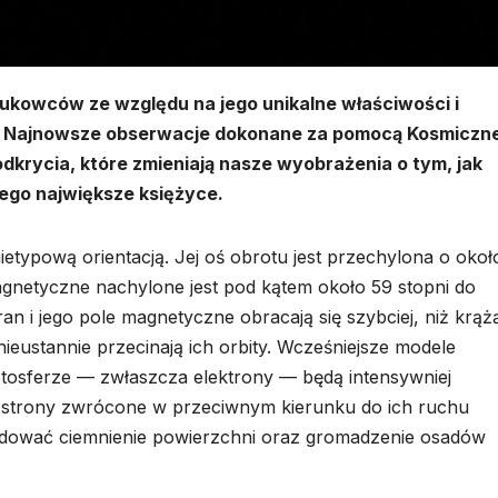
aukowców ze względu na jego unikalne właściwości i
ty. Najnowsze obserwacje dokonane za pomocą Kosmiczn
dkrycia, które zmieniają nasze wyobrażenia o tym, jak
ego największe księżyce.
ietypową orientacją. Jej oś obrotu jest przechylona o okoł
agnetyczne nachylone jest pod kątem około 59 stopni do
an i jego pole magnetyczne obracają się szybciej, niż krąż
nieustannie przecinają ich orbity. Wcześniejsze modele
tosferze — zwłaszcza elektrony — będą intensywniej
i strony zwrócone w przeciwnym kierunku do ich ruchu
odować ciemnienie powierzchni oraz gromadzenie osadów