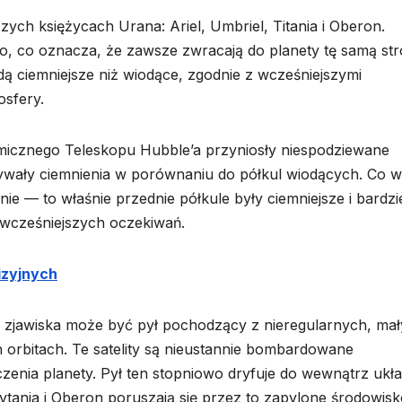
zych księżycach Urana: Ariel, Umbriel, Titania i Oberon.
, co oznacza, że zawsze zwracają do planety tę samą str
dą ciemniejsze niż wiodące, zgodnie z wcześniejszymi
sfery.
cznego Teleskopu Hubble’a przyniosły niespodziewane
azywały ciemnienia w porównaniu do półkul wiodących. Co wi
e — to właśnie przednie półkule były ciemniejsze i bardzi
 wcześniejszych oczekiwań.
izyjnych
o zjawiska może być pył pochodzący z nieregularnych, ma
 orbitach. Te satelity są nieustannie bombardowane
zenia planety. Pył ten stopniowo dryfuje do wewnątrz ukł
ytania i Oberon poruszają się przez to zapylone środowisk