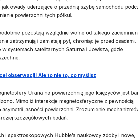
e jak owady uderzające o przednią szybę samochodu podc
nienie powierzchni tych półkul.
podobnie pozostają względnie wolne od takiego zaciemnien
ie zatrzymują i zamiatają pył, chroniąc je przed osadami.
w systemach satelitarnych Saturna i Jowisza, gdzie
szechne.
 obserwacji! Ale to nie to, co myślisz
gnetosfery Urana na powierzchnię jego księżyców jest bar
ądzono. Mimo iż interakcje magnetosferyczne z pewnością
 asymetrii jasności powierzchni. Zrozumienie mechanizmó
rdziej szczegółowych badań.
wych i spektroskopowych Hubble’a naukowcy zdobyli nowe,