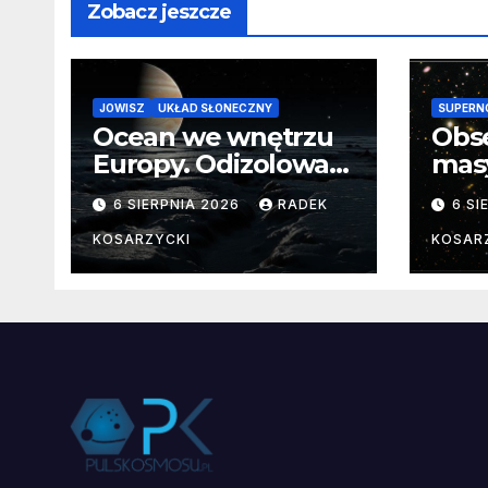
Zobacz jeszcze
JOWISZ
UKŁAD SŁONECZNY
SUPERN
Ocean we wnętrzu
Obs
Europy. Odizolowani
mas
przez lodową
od 
6 SIERPNIA 2026
RADEK
6 SI
barierę
pocz
Nie
KOSARZYCKI
KOSAR
dan