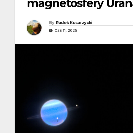
magnetosfery Urana
By
Radek Kosarzycki
CZE 11, 2025