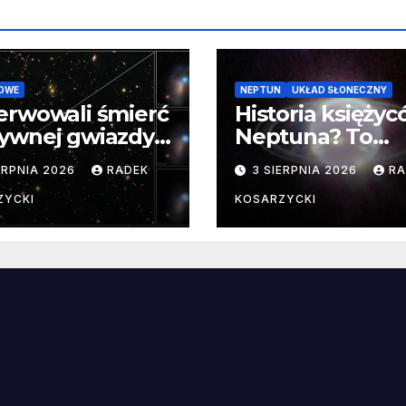
OWE
NEPTUN
UKŁAD SŁONECZNY
erwowali śmierć
Historia księży
ywnej gwiazdy
Neptuna? To
samego
skomplikowane
ERPNIA 2026
RADEK
3 SIERPNIA 2026
RA
ątku.
zwykle cenne
ZYCKI
KOSARZYCKI
e