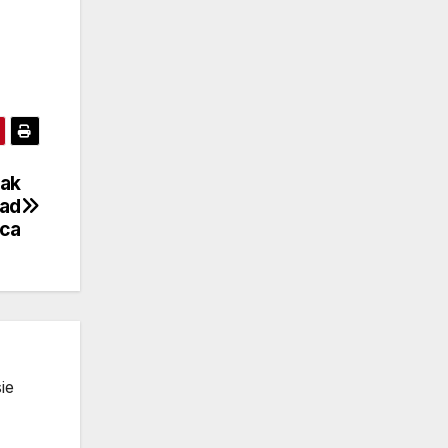
Tak
nad
ca
ie