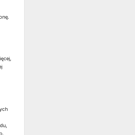
onę.
ęcej,
ej
łych
adu,
o,