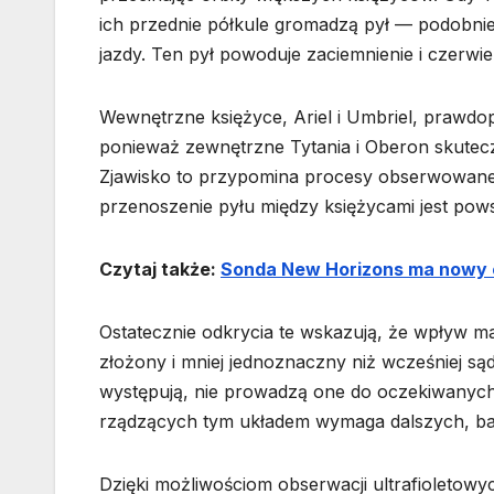
ich przednie półkule gromadzą pył — podobni
jazdy. Ten pył powoduje zaciemnienie i czerwie
Wewnętrzne księżyce, Ariel i Umbriel, prawdo
ponieważ zewnętrzne Tytania i Oberon skuteczn
Zjawisko to przypomina procesy obserwowane 
przenoszenie pyłu między księżycami jest pow
Czytaj także:
Sonda New Horizons ma nowy cel
Ostatecznie odkrycia te wskazują, że wpływ ma
złożony i mniej jednoznaczny niż wcześniej s
występują, nie prowadzą one do oczekiwanych
rządzących tym układem wymaga dalszych, ba
Dzięki możliwościom obserwacji ultrafioleto