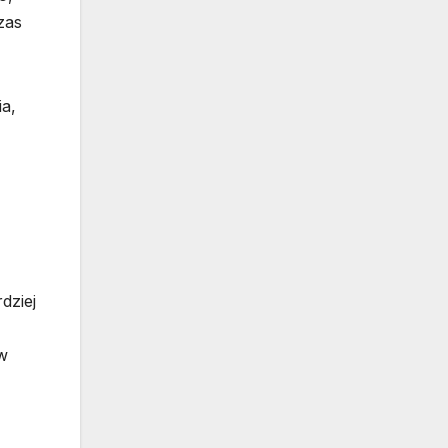
zas
ia,
dziej
w