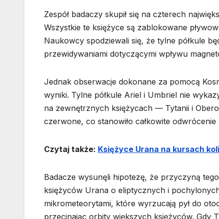
Zespół badaczy skupił się na czterech najwięks
Wszystkie te księżyce są zablokowane pływowo
Naukowcy spodziewali się, że tylne półkule bę
przewidywaniami dotyczącymi wpływu magneto
Jednak obserwacje dokonane za pomocą Kosmi
wyniki. Tylne półkule Ariel i Umbriel nie wyk
na zewnętrznych księżycach — Tytanii i Oberoni
czerwone, co stanowiło całkowite odwrócenie
Czytaj także:
Księżyce Urana na kursach kol
Badacze wysunęli hipotezę, że przyczyną teg
księżyców Urana o eliptycznych i pochylonych
mikrometeorytami, które wyrzucają pył do otoc
przecinając orbity większych księżyców. Gdy T