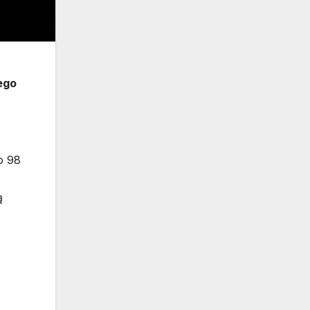
ego
o 98
ą