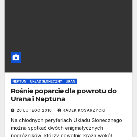
NEPTUN
UKŁAD SŁONECZNY
URAN
Rośnie poparcie dla powrotu do
Urana i Neptuna
20 LUTEGO 2016
RADEK KOSARZYCKI
Na chłodnych peryferiach Układu Słonecznego
można spotkać dwóch enigmatycznych
podróżników, którzy powolnie krążą wokół