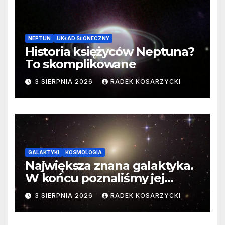
NEPTUN
UKŁAD SŁONECZNY
Historia księżyców Neptuna?
To skomplikowane
3 SIERPNIA 2026
RADEK KOSARZYCKI
GALAKTYKI
KOSMOLOGIA
Największa znana galaktyka.
W końcu poznaliśmy jej
faktyczne wymiary
3 SIERPNIA 2026
RADEK KOSARZYCKI