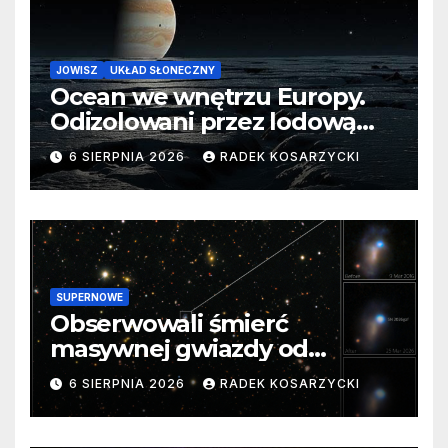
JOWISZ
UKŁAD SŁONECZNY
Ocean we wnętrzu Europy.
Odizolowani przez lodową
barierę
6 SIERPNIA 2026
RADEK KOSARZYCKI
SUPERNOWE
Obserwowali śmierć
masywnej gwiazdy od
samego początku. Niezwykle
6 SIERPNIA 2026
RADEK KOSARZYCKI
cenne dane