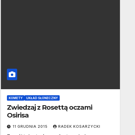
KOMETY
UKŁAD SŁONECZNY
Zwiedzaj z Rosettą oczami
Osirisa
11 GRUDNIA 2015
RADEK KOSARZYCKI