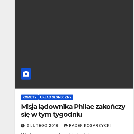
KOMETY
UKŁAD SŁONECZNY
Misja lądownika Philae zakończy
się w tym tygodniu
3 LUTEGO 2016
RADEK KOSARZYCKI