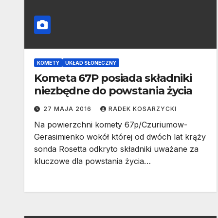
KOMETY
UKŁAD SŁONECZNY
Kometa 67P posiada składniki
niezbędne do powstania życia
27 MAJA 2016
RADEK KOSARZYCKI
Na powierzchni komety 67p/Czuriumow-
Gerasimienko wokół której od dwóch lat krąży
sonda Rosetta odkryto składniki uważane za
kluczowe dla powstania życia…