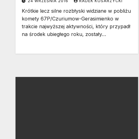
24 WRZEŚNIA 2016
RADEK KOSARZYCKI
Krótkie lecz silne rozbłyski widziane w pobliżu
komety 67P/Czuriumow-Gerasimienko w
trakcie najwyższej aktywności, który przypadł
na środek ubiegłego roku, zostały…