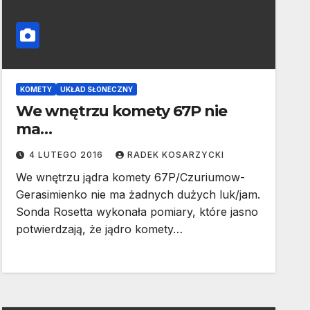
KOMETY
UKŁAD SŁONECZNY
We wnętrzu komety 67P nie
ma…
4 LUTEGO 2016
RADEK KOSARZYCKI
We wnętrzu jądra komety 67P/Czuriumow-
Gerasimienko nie ma żadnych dużych luk/jam.
Sonda Rosetta wykonała pomiary, które jasno
potwierdzają, że jądro komety…