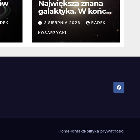
ców
Największa znana
galaktyka. W końcu
poznaliśmy jej
DEK
3 SIERPNIA 2026
RADEK
faktyczne wymiary
KOSARZYCKI
Home
Kontakt
Polityka prywatności