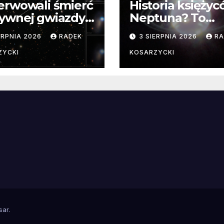
erwowali śmierć
Historia księży
ywnej gwiazdy
Neptuna? To
samego
skomplikowane
ERPNIA 2026
RADEK
3 SIERPNIA 2026
RA
ątku.
zwykle cenne
ZYCKI
KOSARZYCKI
e
sar
.