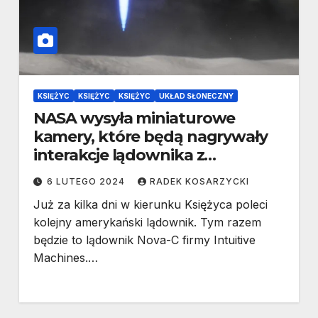
KSIĘŻYC
KSIĘŻYC
KSIĘŻYC
UKŁAD SŁONECZNY
NASA wysyła miniaturowe
kamery, które będą nagrywały
interakcje lądownika z
powierzchnią Księżyca
6 LUTEGO 2024
RADEK KOSARZYCKI
Już za kilka dni w kierunku Księżyca poleci
kolejny amerykański lądownik. Tym razem
będzie to lądownik Nova-C firmy Intuitive
Machines.…