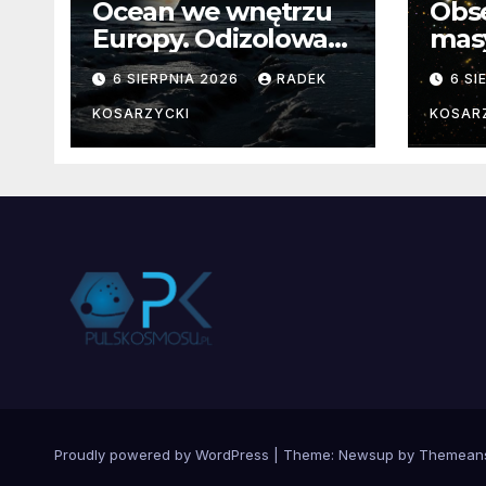
Ocean we wnętrzu
Obs
Europy. Odizolowani
mas
przez lodową
od 
6 SIERPNIA 2026
RADEK
6 SI
barierę
pocz
Nie
KOSARZYCKI
KOSAR
dan
Proudly powered by WordPress
|
Theme:
Newsup
by
Themean