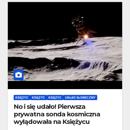
KSIĘŻYC
KSIĘŻYC
KSIĘŻYC
UKŁAD SŁONECZNY
No i się udało! Pierwsza
prywatna sonda kosmiczna
wylądowała na Księżycu