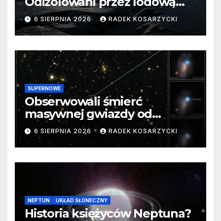
Odizolowani przez lodową
barierę
6 SIERPNIA 2026
RADEK KOSARZYCKI
SUPERNOWE
Obserwowali śmierć
masywnej gwiazdy od
samego początku. Niezwykle
6 SIERPNIA 2026
RADEK KOSARZYCKI
cenne dane
NEPTUN
UKŁAD SŁONECZNY
Historia księżyców Neptuna?