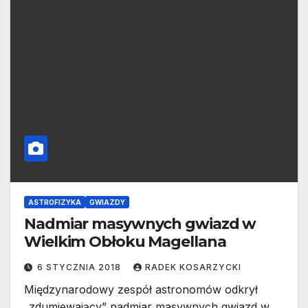
ASTROFIZYKA
GWIAZDY
Nadmiar masywnych gwiazd w
Wielkim Obłoku Magellana
6 STYCZNIA 2018
RADEK KOSARZYCKI
Międzynarodowy zespół astronomów odkrył
„zdumiewający” nadmiar masywnych gwiazd w