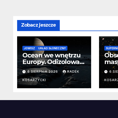
Zobacz jeszcze
JOWISZ
UKŁAD SŁONECZNY
SUPERN
Ocean we wnętrzu
Obs
Europy. Odizolowani
mas
przez lodową
od 
6 SIERPNIA 2026
RADEK
6 SI
barierę
pocz
Nie
KOSARZYCKI
KOSAR
dan