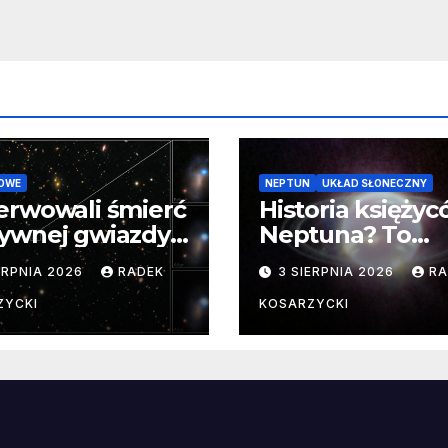
OWE
NEPTUN
UKŁAD SŁONECZNY
erwowali śmierć
Historia księży
ywnej gwiazdy
Neptuna? To
samego
skomplikowane
ERPNIA 2026
RADEK
3 SIERPNIA 2026
RA
ątku.
zwykle cenne
ZYCKI
KOSARZYCKI
e