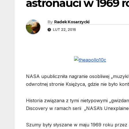
astronauci w 1969 
By
Radek Kosarzycki
LUT 22, 2016
NASA upubliczniła nagranie osobliwej „muzyki”,
odwrotnej stronie Księżyca, gdzie nie było kon
Historia związana z tymi nietypowymi „gwizda
Discovery w ramach serii „NASA’s Unexplained
Szumy były słyszane w maju 1969 roku przez as