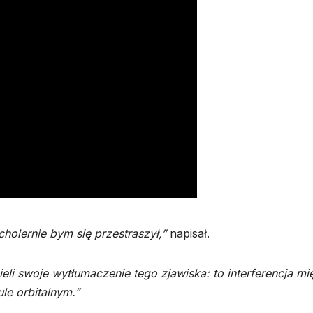
holernie bym się przestraszył,”
napisał.
ieli swoje wytłumaczenie tego zjawiska: to interferencja m
le orbitalnym.”