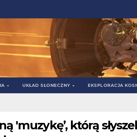
IA
UKŁAD SŁONECZNY
EKSPLORACJA KOS
 'muzykę’, którą słyszel