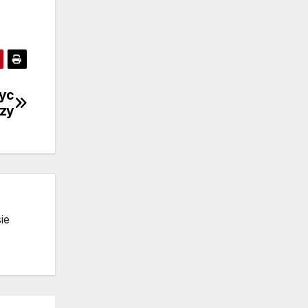
życ
dzy
ie