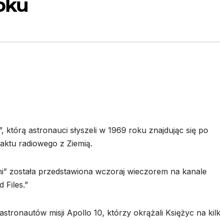
roku
 którą astronauci słyszeli w 1969 roku znajdując się po
taktu radiowego z Ziemią.
mi” została przedstawiona wczoraj wieczorem na kanale
 Files.”
tronautów misji Apollo 10, którzy okrążali Księżyc na kil