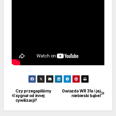
Czy przegapiliśmy
Gwiazda WR 31a i jej
Nawigacja
sygnał od innej
niebieski bąbel
cywilizacji?
wpisu