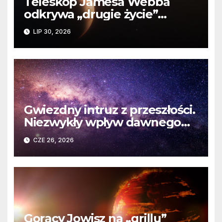
Teleskop Jamesa Webba
odkrywa „drugie życie”
planety krążącej wokół
LIP 30, 2026
martwej gwiazdy
Gwiezdny intruz z przeszłości.
Niezwykły wpływ dawnego
spotkania na komety Układu
CZE 26, 2026
Słonecznego
Gorący Jowisz na „grillu”