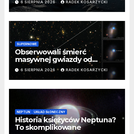
6 SIERPNIA 2026
RADEK KOSARZYCKI
SUPERNOWE
Obserwowali śmierć
masywnej gwiazdy od
samego początku. Niezwykle
6 SIERPNIA 2026
RADEK KOSARZYCKI
cenne dane
NEPTUN
UKŁAD SŁONECZNY
Historia księżyców Neptuna?
To skomplikowane