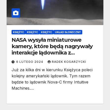
KSIĘŻYC
KSIĘŻYC
KSIĘŻYC
UKŁAD SŁONECZNY
NASA wysyła miniaturowe
kamery, które będą nagrywały
interakcje lądownika z
powierzchnią Księżyca
6 LUTEGO 2024
RADEK KOSARZYCKI
Już za kilka dni w kierunku Księżyca poleci
kolejny amerykański lądownik. Tym razem
będzie to lądownik Nova-C firmy Intuitive
Machines.…