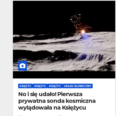
KSIĘŻYC
KSIĘŻYC
KSIĘŻYC
UKŁAD SŁONECZNY
No i się udało! Pierwsza
prywatna sonda kosmiczna
wylądowała na Księżycu