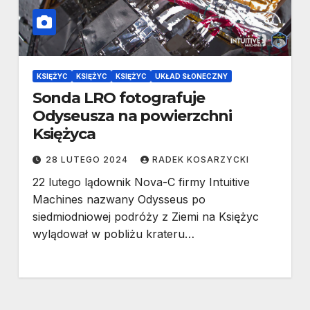
KSIĘŻYC
KSIĘŻYC
KSIĘŻYC
UKŁAD SŁONECZNY
Sonda LRO fotografuje
Odyseusza na powierzchni
Księżyca
28 LUTEGO 2024
RADEK KOSARZYCKI
22 lutego lądownik Nova-C firmy Intuitive
Machines nazwany Odysseus po
siedmiodniowej podróży z Ziemi na Księżyc
wylądował w pobliżu krateru…