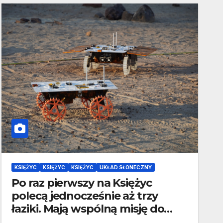
KSIĘŻYC
KSIĘŻYC
KSIĘŻYC
UKŁAD SŁONECZNY
Po raz pierwszy na Księżyc
polecą jednocześnie aż trzy
łaziki. Mają wspólną misję do
wykonania