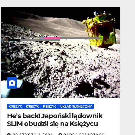
KSIĘŻYC
KSIĘŻYC
KSIĘŻYC
UKŁAD SŁONECZNY
He’s back! Japoński lądownik
SLIM obudził się na Księżycu
29 STYCZNIA 2024
RADEK KOSARZYCKI