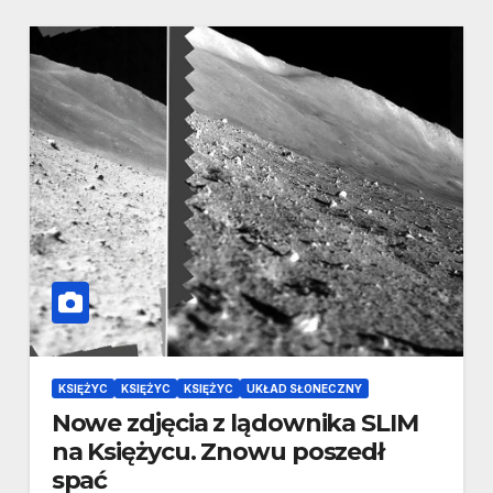
KSIĘŻYC
KSIĘŻYC
KSIĘŻYC
UKŁAD SŁONECZNY
Nowe zdjęcia z lądownika SLIM
na Księżycu. Znowu poszedł
spać