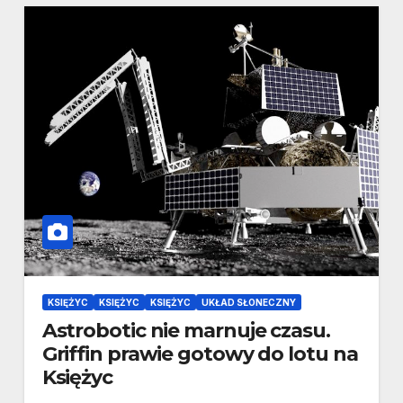
KSIĘŻYC
KSIĘŻYC
KSIĘŻYC
UKŁAD SŁONECZNY
Astrobotic nie marnuje czasu.
Griffin prawie gotowy do lotu na
Księżyc