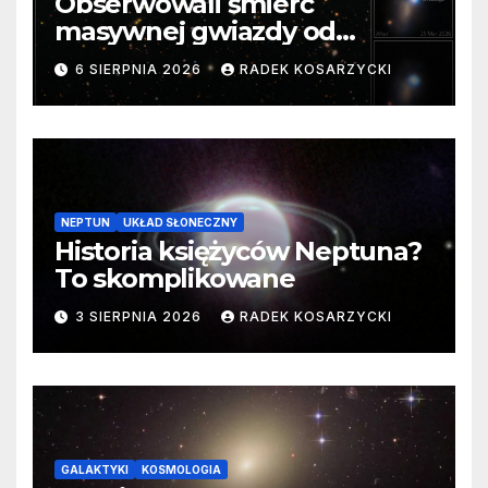
Obserwowali śmierć
masywnej gwiazdy od
samego początku. Niezwykle
6 SIERPNIA 2026
RADEK KOSARZYCKI
cenne dane
NEPTUN
UKŁAD SŁONECZNY
Historia księżyców Neptuna?
To skomplikowane
3 SIERPNIA 2026
RADEK KOSARZYCKI
GALAKTYKI
KOSMOLOGIA