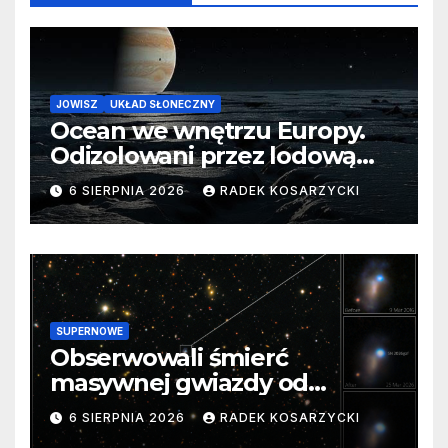
JOWISZ
UKŁAD SŁONECZNY
Ocean we wnętrzu Europy.
Odizolowani przez lodową
barierę
6 SIERPNIA 2026
RADEK KOSARZYCKI
SUPERNOWE
Obserwowali śmierć
masywnej gwiazdy od
samego początku. Niezwykle
6 SIERPNIA 2026
RADEK KOSARZYCKI
cenne dane