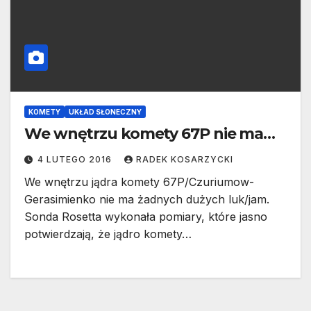
KOMETY
UKŁAD SŁONECZNY
We wnętrzu komety 67P nie ma…
4 LUTEGO 2016
RADEK KOSARZYCKI
We wnętrzu jądra komety 67P/Czuriumow-
Gerasimienko nie ma żadnych dużych luk/jam.
Sonda Rosetta wykonała pomiary, które jasno
potwierdzają, że jądro komety…