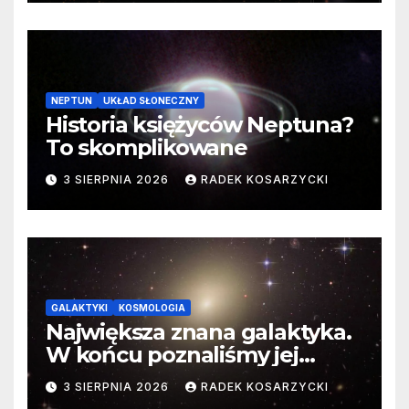
NEPTUN
UKŁAD SŁONECZNY
Historia księżyców Neptuna?
To skomplikowane
3 SIERPNIA 2026
RADEK KOSARZYCKI
GALAKTYKI
KOSMOLOGIA
Największa znana galaktyka.
W końcu poznaliśmy jej
faktyczne wymiary
3 SIERPNIA 2026
RADEK KOSARZYCKI