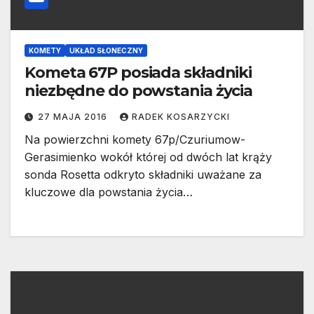
KOMETY
UKŁAD SŁONECZNY
Kometa 67P posiada składniki
niezbędne do powstania życia
27 MAJA 2016
RADEK KOSARZYCKI
Na powierzchni komety 67p/Czuriumow-
Gerasimienko wokół której od dwóch lat krąży
sonda Rosetta odkryto składniki uważane za
kluczowe dla powstania życia…