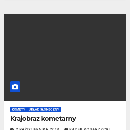
KOMETY
UKŁAD SŁONECZNY
Krajobraz kometarny
2 PAŹDZIERNIKA 2018
RADEK KOSARZYCKI