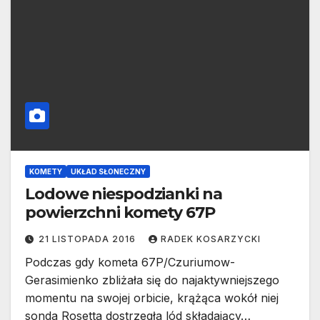
KOMETY
UKŁAD SŁONECZNY
Lodowe niespodzianki na
powierzchni komety 67P
21 LISTOPADA 2016
RADEK KOSARZYCKI
Podczas gdy kometa 67P/Czuriumow-
Gerasimienko zbliżała się do najaktywniejszego
momentu na swojej orbicie, krążąca wokół niej
sonda Rosetta dostrzegła lód składający…