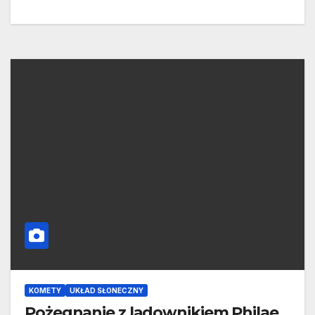
KOMETY
UKŁAD SŁONECZNY
Pożegnanie z lądownikiem Philae