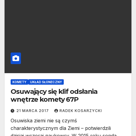
KOMETY
UKŁAD SŁONECZNY
Osuwający się klif odsłania
wnętrze komety 67P
21 MARCA 2017
RADEK KOSARZYCKI
Osuwiska ziemi nie są czymś
charakterystycznym dla Ziemi – potwierdzili
dzisiaj wczoraj naukowcy. W 2015 roku sonda