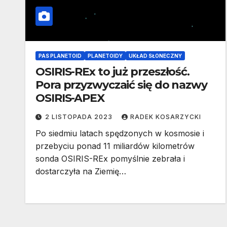
PAS PLANETOID
PLANETOIDY
UKŁAD SŁONECZNY
OSIRIS-REx to już przeszłość.
Pora przyzwyczaić się do nazwy
OSIRIS-APEX
2 LISTOPADA 2023
RADEK KOSARZYCKI
Po siedmiu latach spędzonych w kosmosie i
przebyciu ponad 11 miliardów kilometrów
sonda OSIRIS-REx pomyślnie zebrała i
dostarczyła na Ziemię…