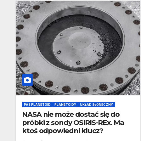
PAS PLANETOID
PLANETOIDY
UKŁAD SŁONECZNY
NASA nie może dostać się do
próbki z sondy OSIRIS-REx. Ma
ktoś odpowiedni klucz?