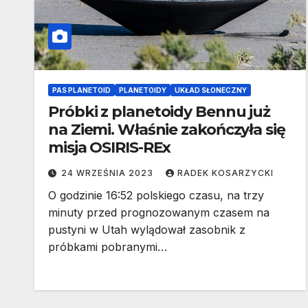
PAS PLANETOID
PLANETOIDY
UKŁAD SŁONECZNY
Próbki z planetoidy Bennu już
na Ziemi. Właśnie zakończyła się
misja OSIRIS-REx
24 WRZEŚNIA 2023
RADEK KOSARZYCKI
O godzinie 16:52 polskiego czasu, na trzy
minuty przed prognozowanym czasem na
pustyni w Utah wylądował zasobnik z
próbkami pobranymi…