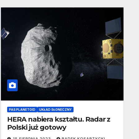
PAS PLANETOID
UKŁAD SŁONECZNY
HERA nabiera kształtu. Radar z
Polski już gotowy
15 SIERPNIA 2023
RADEK KOSARZYCKI