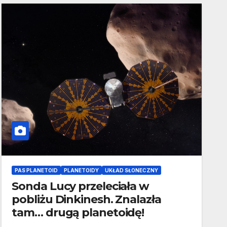
PAS PLANETOID
PLANETOIDY
UKŁAD SŁONECZNY
Sonda Lucy przeleciała w
pobliżu Dinkinesh. Znalazła
tam… drugą planetoidę!