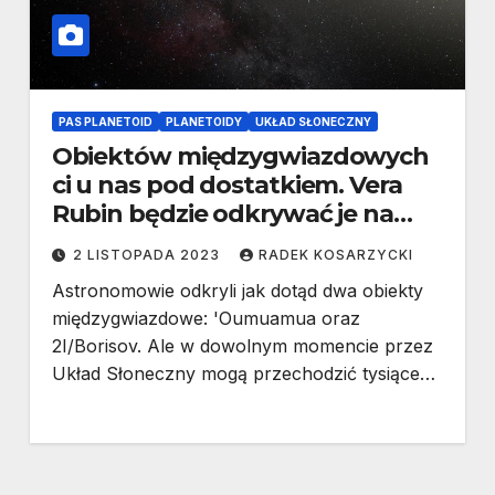
PAS PLANETOID
PLANETOIDY
UKŁAD SŁONECZNY
Obiektów międzygwiazdowych
ci u nas pod dostatkiem. Vera
Rubin będzie odkrywać je na
pęczki
2 LISTOPADA 2023
RADEK KOSARZYCKI
Astronomowie odkryli jak dotąd dwa obiekty
międzygwiazdowe: 'Oumuamua oraz
2I/Borisov. Ale w dowolnym momencie przez
Układ Słoneczny mogą przechodzić tysiące…