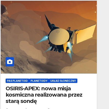
PAS PLANETOID
PLANETOIDY
UKŁAD SŁONECZNY
OSIRIS-APEX: nowa misja
kosmiczna realizowana przez
starą sondę