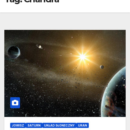
JOWISZ
SATURN
UKŁAD SŁONECZNY
URAN