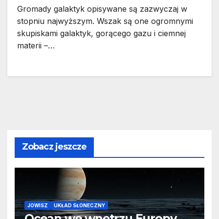
Gromady galaktyk opisywane są zazwyczaj w
stopniu najwyższym. Wszak są one ogromnymi
skupiskami galaktyk, gorącego gazu i ciemnej
materii –…
Zobacz jeszcze
JOWISZ
UKŁAD SŁONECZNY
Ocean we wnętrzu Europy.