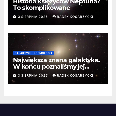
Historia księżyców Neptuna?
To skomplikowane
3 SIERPNIA 2026
RADEK KOSARZYCKI
GALAKTYKI
KOSMOLOGIA
Największa znana galaktyka.
W końcu poznaliśmy jej
faktyczne wymiary
3 SIERPNIA 2026
RADEK KOSARZYCKI