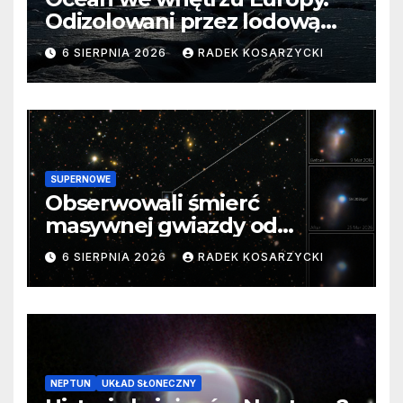
Odizolowani przez lodową
barierę
6 SIERPNIA 2026
RADEK KOSARZYCKI
SUPERNOWE
Obserwowali śmierć
masywnej gwiazdy od
samego początku. Niezwykle
6 SIERPNIA 2026
RADEK KOSARZYCKI
cenne dane
NEPTUN
UKŁAD SŁONECZNY