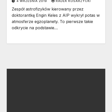
4 WRZEŚNIA 2019
RADEK KOSARZYCKI
Zespół astrofizyków kierowany przez
doktorantkę Engin Keles z AIP wykrył potas w
atmosferze egzoplanety. To pierwsze takie
odkrycie na podstawie…