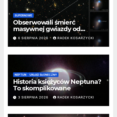
SUPERNOWE
Obserwowali śmierć
masywnej gwiazdy od
samego początku. Niezwykle
6 SIERPNIA 2026
RADEK KOSARZYCKI
cenne dane
NEPTUN
UKŁAD SŁONECZNY
Historia księżyców Neptuna?
To skomplikowane
3 SIERPNIA 2026
RADEK KOSARZYCKI