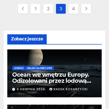
Stronicowanie
1
2
3
4
wpisów
Zobacz jeszcze
JOWISZ
UKŁAD SŁONECZNY
Ocean we wnętrzu Europy.
Odizolowani przez lodową
barierę
6 SIERPNIA 2026
RADEK KOSARZYCKI