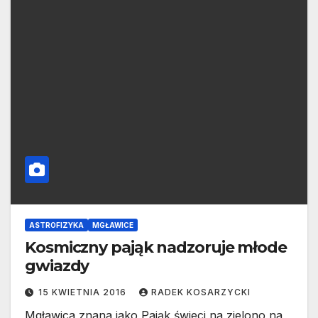
ASTROFIZYKA
MGŁAWICE
Kosmiczny pająk nadzoruje młode
gwiazdy
15 KWIETNIA 2016
RADEK KOSARZYCKI
Mgławica znana jako Pająk świeci na zielono na