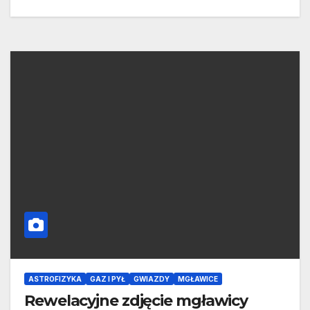
ASTROFIZYKA
GAZ I PYŁ
GWIAZDY
MGŁAWICE
Rewelacyjne zdjęcie mgławicy